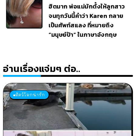
ฮิตมาก พ่อแม่มักตั้งให้ลูกสาว
จนทุกวันนี้คำว่า Karen กลาย
เป็นศัพท์สแลง ที่หมายถึง
“มนุษย์ป้า” ในภาษาอังกฤษ
อ่านเรื่องแจ่มๆ ต่อ..
สัตว์โลกน่ารัก