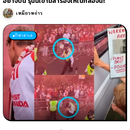
อย่างปั่น รุ่นนี้เขามีสำรองให้ในกล่องนะ
เหมียวหง่าว
กีฬาฮาเฮ