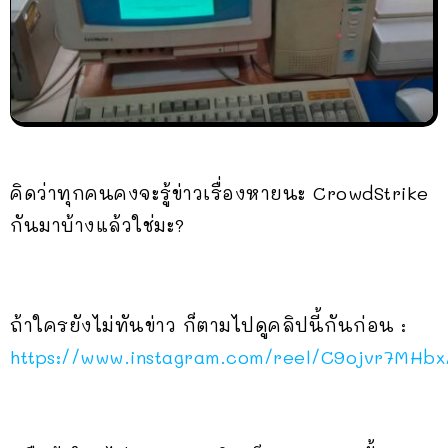
คิดว่าทุกคนคงจะรู้ข่าวเรื่องหายนะ CrowdStrike
กันมาบ้างแล้วใช่มะ?
ถ้าใครยังไม่ทันข่าว ก็ตามไปดูคลิปนี้กันก่อน :
https://www.instagram.com/reel/C9ojvr7MHbx