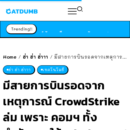
ร้านอาหารในนิวยอร์กประกาศปิดตัวลง หลังอยู่มานานกว่า 45 ปี ติดป้ายขอบคุณลูกค้าทุกคน แถมสูตรทำไวท์ซอสให้แบบจัดเต็ม
สาวญี่ปุ่นโดนแมวตัวเองกัด ไม่ได้ไปหาหมอตั้งแต่เนิ่นๆ สุดท้ายขาบวม กลายเป็นโรคเนื้อเน่า เตือนทาสแมวทั้งหลายให้ระวัง
Trending!!
ได้เวลาเด็กหนวดรวมตัว RF Online Next เปิดให้เล่นแล้ว เกม Sci-Fi MMORPG ระดับตำนาน เล่นได้ทั้งมือถือและ PC
ร้านอาหารในนิวยอร์กประกาศปิดตัวลง หลังอยู่มานานกว่า 45 ปี ติดป้ายขอบคุณลูกค้าทุกคน แถมสูตรทำไวท์ซอสให้แบบจัดเต็ม
สาวญี่ปุ่นโดนแมวตัวเองกัด ไม่ได้ไปหาหมอตั้งแต่เนิ่นๆ สุดท้ายขาบวม กลายเป็นโรคเนื้อเน่า เตือนทาสแมวทั้งหลายให้ระวัง
Home
ฮ่า ฮ่า ฮ่าาา
มีสายการบินรอดจากเหตุการณ์ CrowdStrike ล่ม เพราะ คอมฯ ทั้งสำนักงานใช้ Windows 3.1 ใหม่สุดคือ Windows 95
/
/
ฮ่า ฮ่า ฮ่าาา
เทคโนโลยี
มีสายการบินรอดจาก
เหตุการณ์ CrowdStrike
ล่ม เพราะ คอมฯ ทั้ง