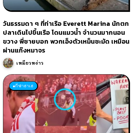
วันธรรมดา ๆ ที่ท่าเรือ Everett Marina นักตก
ปลาเดินไปขึ้นเรือ โดนแมวน้ำ จำนวนมากนอน
ขวาง พี่ชายบอก พวกเอ็งตัวเหม็นชะมัด เหมือน
ผ่านแก๊งหมาจร
เหมียวหง่าว
กีฬาฮาเฮ