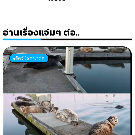
อ่านเรื่องแจ่มๆ ต่อ..
สัตว์โลกน่ารัก