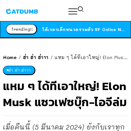
สาวญี่ปุ่นโดนแมวตัวเองกัด ไม่ได้ไปหาหมอตั้งแต่เนิ่นๆ สุดท้ายขาบวม กลายเป็นโรคเนื้อเน่า เตือนทาสแมวทั้งหลายให้ระวัง
ได้เวลาเด็กหนวดรวมตัว RF Online Next เปิดให้เล่นแล้ว เกม Sci-Fi MMORPG ระดับตำนาน เล่นได้ทั้งมือถือและ PC
Trending!!
ร้านอาหารในนิวยอร์กประกาศปิดตัวลง หลังอยู่มานานกว่า 45 ปี ติดป้ายขอบคุณลูกค้าทุกคน แถมสูตรทำไวท์ซอสให้แบบจัดเต็ม
สาวญี่ปุ่นโดนแมวตัวเองกัด ไม่ได้ไปหาหมอตั้งแต่เนิ่นๆ สุดท้ายขาบวม กลายเป็นโรคเนื้อเน่า เตือนทาสแมวทั้งหลายให้ระวัง
Home
ฮ่า ฮ่า ฮ่าาา
แหม ๆ ได้ทีเอาใหญ่! Elon Musk แซวเฟซบุ๊ก-ไอจีล่ม
/
/
ฮ่า ฮ่า ฮ่าาา
แหม ๆ ได้ทีเอาใหญ่! Elon
Musk แซวเฟซบุ๊ก-ไอจีล่ม
เมื่อคืนนี้ (5 มีนาคม 2024) ยังกับเราทุก