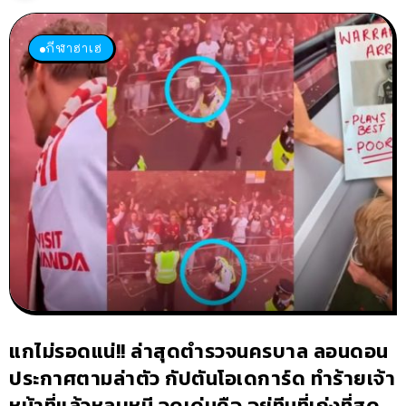
กีฬาฮาเฮ
แกไม่รอดแน่!! ล่าสุดตำรวจนครบาล ลอนดอน
ประกาศตามล่าตัว กัปตันโอเดการ์ด ทำร้ายเจ้า
หน้าที่แล้วหลบหนี จุดเด่นคือ อยู่ทีมที่เก่งที่สุด