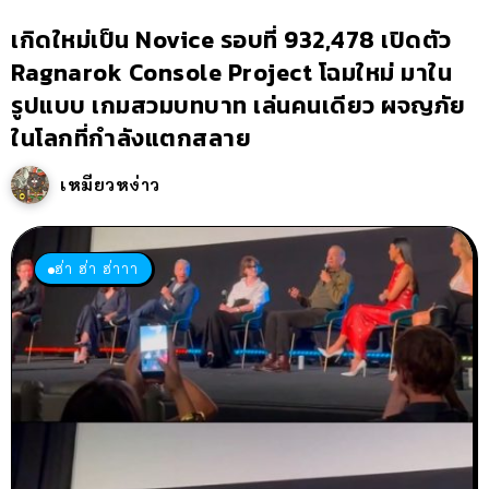
เกิดใหม่เป็น Novice รอบที่ 932,478 เปิดตัว
Ragnarok Console Project โฉมใหม่ มาใน
รูปแบบ เกมสวมบทบาท เล่นคนเดียว ผจญภัย
ในโลกที่กำลังแตกสลาย
เหมียวหง่าว
ฮ่า ฮ่า ฮ่าาา