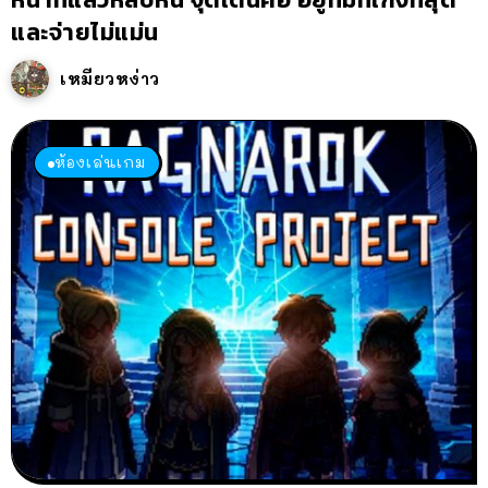
และจ่ายไม่แม่น
เหมียวหง่าว
ห้องเล่นเกม