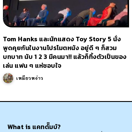
Tom Hanks และนักแสดง Toy Story 5 นั่ง
พูดคุยกันในงานโปรโมตหนัง อยู่ดี ๆ ก็สวม
บทบาท นับ 1 2 3 มีคนมา!! แล้วก็ทิ้งตัวเป็นของ
เล่น แฟน ๆ แห่ชอบใจ
เหมียวหง่าว
What is แคทดั๊มบ์?