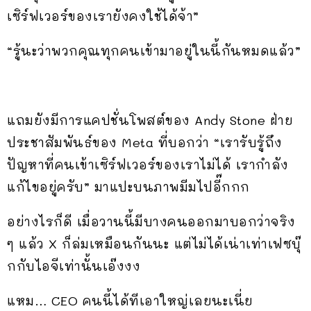
เซิร์ฟเวอร์ของเรายังคงใช้ได้จ้า”
“รู้นะว่าพวกคุณทุกคนเข้ามาอยู่ในนี้กันหมดแล้ว”
แถมยังมีการแคปชั่นโพสต์ของ Andy Stone ฝ่าย
ประชาสัมพันธ์ของ Meta ที่บอกว่า “เรารับรู้ถึง
ปัญหาที่คนเข้าเซิร์ฟเวอร์ของเราไม่ได้ เรากำลัง
แก้ไขอยู่ครับ” มาแปะบนภาพมีมไปอี๊กกก
อย่างไรก็ดี เมื่อวานนี้มีบางคนออกมาบอกว่าจริง
ๆ แล้ว X ก็ล่มเหมือนกันนะ แต่ไม่ได้เน่าเท่าเฟซบุ๊
กกับไอจีเท่านั้นเอ๊งงง
แหม… CEO คนนี้ได้ทีเอาใหญ่เลยนะเนี่ย