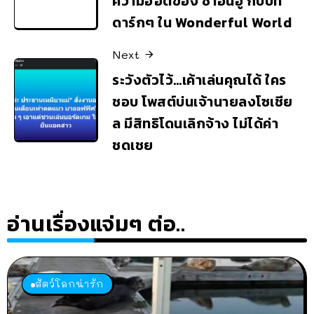
ความฮอตของ ชาอึนอู กับบท
ดาร์กๆ ใน Wonderful World
Next
ระวังตัวไว้…เค้าเล่นคุณได้ ใคร
ชอบ โพสต์บ่นเจ้านายลงโซเชีย
ล มีสิทธิโดนเลิกจ้าง ไม่ได้ค่า
ชดเชย
อ่านเรื่องแจ่มๆ ต่อ..
สัตว์โลกน่ารัก