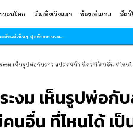
ร้านอาหารในนิวยอร์กประกาศปิดตัวลง หลังอยู่มานานกว่า 45 ปี ติดป้ายขอบคุณลูกค้าทุกคน แถมสูตรทำไวท์ซอสให้แบบจัดเต็ม
าวรอบโลก
บันเทิงเริงแมว
ห้องเล่นเกม
สัตว
สาวญี่ปุ่นโดนแมวตัวเองกัด ไม่ได้ไปหาหมอตั้งแต่เนิ่นๆ สุดท้ายขาบวม กลายเป็นโรคเนื้อเน่า เตือนทาสแมวทั้งหลายให้ระวัง
ได้เวลาเด็กหนวดรวมตัว RF Online Next เปิดให้เล่นแล้ว เกม Sci-Fi MMORPG ระดับตำนาน เล่นได้ทั้งมือถือและ PC
ร้านอาหารในนิวยอร์กประกาศปิดตัวลง หลังอยู่มานานกว่า 45 ปี ติดป้ายขอบคุณลูกค้าทุกคน แถมสูตรทำไวท์ซอสให้แบบจัดเต็ม
สาวญี่ปุ่นโดนแมวตัวเองกัด ไม่ได้ไปหาหมอตั้งแต่เนิ่นๆ สุดท้ายขาบวม กลายเป็นโรคเนื้อเน่า เตือนทาสแมวทั้งหลายให้ระวัง
ระงม เห็นรูปพ่อกับสาว แปลกหน้า นึกว่ามีคนอื่น ที่ไหนได
ระงม เห็นรูปพ่อก
มีคนอื่น ที่ไหนได้ เป