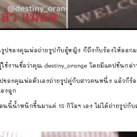
นรูปของคุณพ่อถ่ายรูปกับผู้หญิง ก็ถึงกับร้องไห้ออกม
ู้ใช้งานชื่อว่าคุณ destiny_orange โดยมีแคปชันกล่าว
ปของคุณพ่อตัวเองถ่ายรูปคู่กับสาวคนหนึ่ง แล้วก็ร้อง
เองลูก
อนนี้น้ำหนักขึ้นมาแค่ 15 กิโลฯ เอง ไม่ได้ถ่ายรูปก