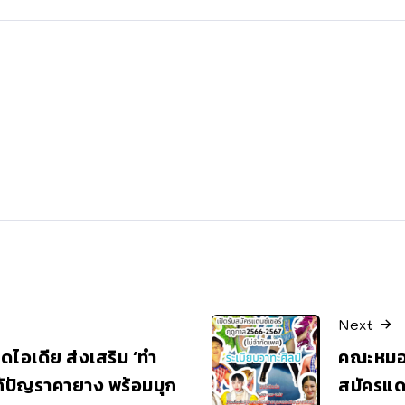
Next
้ผุดไอเดีย ส่งเสริม ‘ทำ
คณะหมอล
ก้ปัญราคายาง พร้อมบุก
สมัครแด