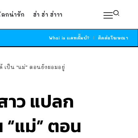
์โลกน่ารัก
ฮ่า ฮ่า ฮ่าาา
Whai is แคทดั๊มบ์?
ติดต่อโฆษณา
้ เป็น “แม่” ตอนยังผอมอยู่
ับสาว แปลก
็น “แม่” ตอน