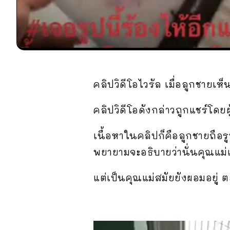
คลิปวิดีโอไวรัล เมื่อลูกชายเห็
คลิปวิดีโอดังกล่าวถูกแชร์โดยผ
เนื้อหาในคลิปก็คือลูกชายถือรู
พยายามจะอธิบายว่านั่นคุณแม่
แต่เป็นคุณแม่สมัยยังผอมอยู่ ต