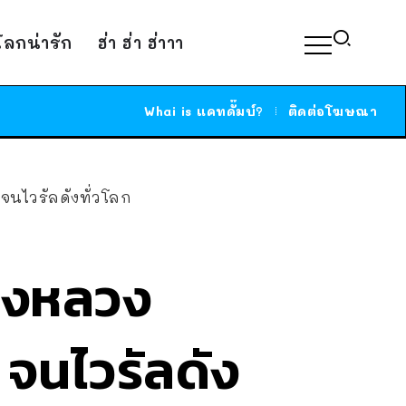
์โลกน่ารัก
ฮ่า ฮ่า ฮ่าาา
Whai is แคทดั๊มบ์?
ติดต่อโฆษณา
จนไวรัลดังทั่วโลก
ืองหลวง
 จนไวรัลดัง