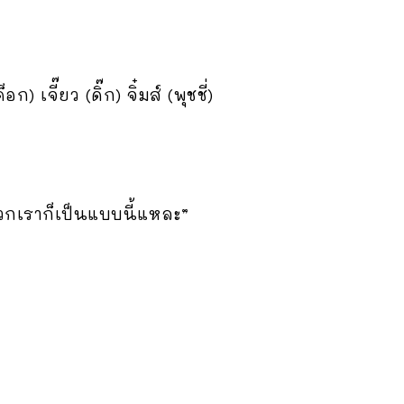
ี๊ยว (ดิ๊ก) จิ๋มส์ (พุชชี่)
วกเราก็เป็นแบบนี้แหละ”