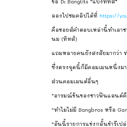
ข้อ D: Bangtits “แบงทิทส์”
ลองไปชมคลิปได้ที่
https://y
คือชอยส์คำตอบเหล่านี้ทำเอาชาว
นม (ทิทส์)
แถมหลายคนยังสงสัยมากว่า ท
ซึ่งตรงจุดนี้ก็มีคอมเมนหนึ่
ส่วนคอมเมนต์อื่นๆ
“อารมณ์ขันของชาวฟินแลนด์คื
“ทำไมไม่มี Bangbros หรือ Ga
“อันนี้รายการแข่งกลั้นขำรึเปล่