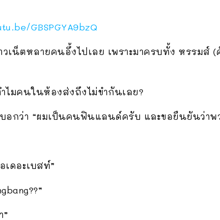
outu.be/GBSPGYA9bzQ
เน็ตหลายคนอึ้งไปเลย เพราะมาครบทั้ง หรรมส์ (ค็อก) เจ
ำไมคนในห้องส่งถึงไม่ขำกันเลย?
งมาบอกว่า “ผมเป็นคนฟินแลนด์ครับ และขอยืนยันว่าพ
อเดอะเบสท์”
ngbang??”
า”