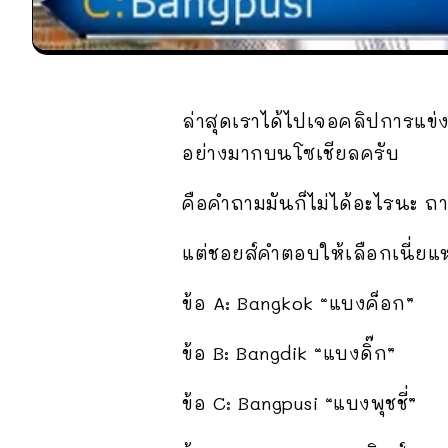
ล่าสุดเราได้ไปเจอคลิปการแข่
อย่างมากบนโซเชียลครับ
คือคำถามมันก็ไม่ได้อะไรนะ ถ
แต่ชอยส์คำตอบให้เลือกเนี่ยแ
ข้อ A: Bangkok “แบงค็อก”
ข้อ B: Bangdik “แบงดิ๊ก”
ข้อ C: Bangpusi “แบงพุชชี่”