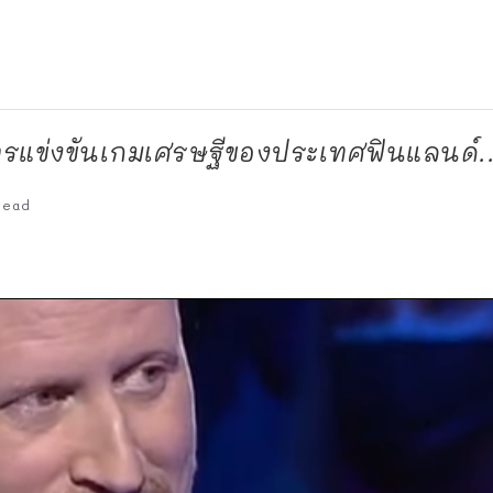
ารแข่งขันเกมเศรษฐีของประเทศฟินแลนด์..
Read