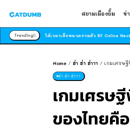
สยามเมืองยิ้ม
ข่
Trending!!
Home
ฮ่า ฮ่า ฮ่าาา
เกมเศรษฐีฟ
/
/
ฮ่า ฮ่า ฮ่าาา
เกมเศรษฐี
ของไทยคือ?