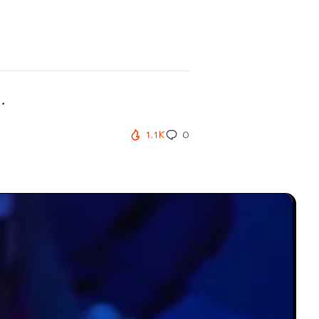
.
1.1K
0