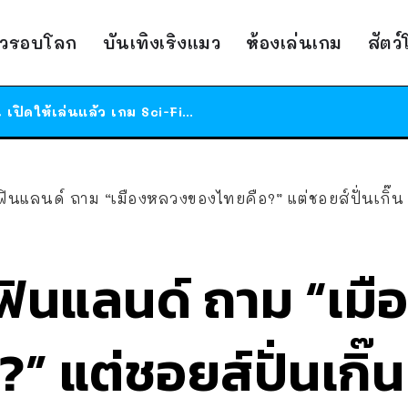
ร้านอาหารในนิวยอร์กประกาศปิดตัวลง หลังอยู่มานานกว่า 45 ปี ติดป้ายขอบคุณลูกค้าทุกคน แถมสูตรทำไวท์ซอสให้แบบจัดเต็ม
าวรอบโลก
บันเทิงเริงแมว
ห้องเล่นเกม
สัตว
สาวญี่ปุ่นโดนแมวตัวเองกัด ไม่ได้ไปหาหมอตั้งแต่เนิ่นๆ สุดท้ายขาบวม กลายเป็นโรคเนื้อเน่า เตือนทาสแมวทั้งหลายให้ระวัง
ได้เวลาเด็กหนวดรวมตัว RF Online Next เปิดให้เล่นแล้ว เกม Sci-Fi MMORPG ระดับตำนาน เล่นได้ทั้งมือถือและ PC
ร้านอาหารในนิวยอร์กประกาศปิดตัวลง หลังอยู่มานานกว่า 45 ปี ติดป้ายขอบคุณลูกค้าทุกคน แถมสูตรทำไวท์ซอสให้แบบจัดเต็ม
สาวญี่ปุ่นโดนแมวตัวเองกัด ไม่ได้ไปหาหมอตั้งแต่เนิ่นๆ สุดท้ายขาบวม กลายเป็นโรคเนื้อเน่า เตือนทาสแมวทั้งหลายให้ระวัง
ินแลนด์ ถาม “เมืองหลวงของไทยคือ?” แต่ชอยส์ปั่นเกิ๊น 
ฟินแลนด์ ถาม “เม
” แต่ชอยส์ปั่นเกิ๊น