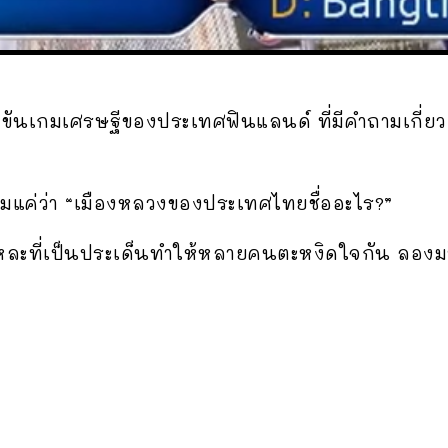
งขันเกมเศรษฐีของประเทศฟินแลนด์ ที่มีคำถามเกี่ย
ามแค่ว่า “เมืองหลวงของประเทศไทยชื่ออะไร?”
หละที่เป็นประเด็นทำให้หลายคนตะหงิดใจกัน ลองมาด