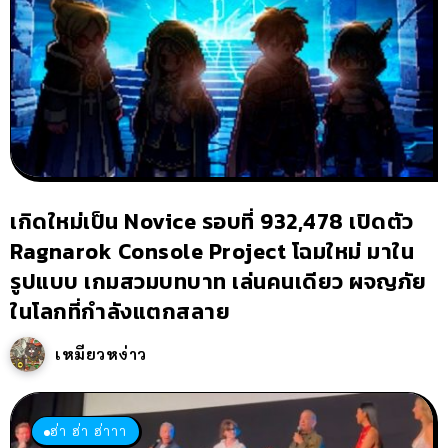
เกิดใหม่เป็น Novice รอบที่ 932,478 เปิดตัว
Ragnarok Console Project โฉมใหม่ มาใน
รูปแบบ เกมสวมบทบาท เล่นคนเดียว ผจญภัย
ในโลกที่กำลังแตกสลาย
เหมียวหง่าว
ฮ่า ฮ่า ฮ่าาา