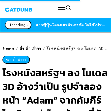
ร้านอาหารในนิวยอร์กประกาศปิดตัวลง หลังอยู่มานานกว่า 45 ปี ติดป้ายขอบคุณลูกค้าทุกคน แถมสูตรทำไวท์ซอสให้แบบจัดเต็ม
สาวญี่ปุ่นโดนแมวตัวเองกัด ไม่ได้ไปหาหมอตั้งแต่เนิ่นๆ สุดท้ายขาบวม กลายเป็นโรคเนื้อเน่า เตือนทาสแมวทั้งหลายให้ระวัง
Trending!!
ได้เวลาเด็กหนวดรวมตัว RF Online Next เปิดให้เล่นแล้ว เกม Sci-Fi MMORPG ระดับตำนาน เล่นได้ทั้งมือถือและ PC
ร้านอาหารในนิวยอร์กประกาศปิดตัวลง หลังอยู่มานานกว่า 45 ปี ติดป้ายขอบคุณลูกค้าทุกคน แถมสูตรทำไวท์ซอสให้แบบจัดเต็ม
สาวญี่ปุ่นโดนแมวตัวเองกัด ไม่ได้ไปหาหมอตั้งแต่เนิ่นๆ สุดท้ายขาบวม กลายเป็นโรคเนื้อเน่า เตือนทาสแมวทั้งหลายให้ระวัง
Home
ฮ่า ฮ่า ฮ่าาา
โรงหนังสหรัฐฯ ลง โมเดล 3D อ้างว่าเป็น รูปจำลองหน้า “Adam” จากคัมภีร์ไบเบิล แต่เห็นแล้ว… “นี่มัน Vin Diesel ชัดๆ”
/
/
ฮ่า ฮ่า ฮ่าาา
โรงหนังสหรัฐฯ ลง โมเดล
3D อ้างว่าเป็น รูปจำลอง
หน้า “Adam” จากคัมภีร์