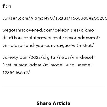
ที่มา
twitter.com/AlamoNYC/status/1585689420023
wegotthiscovered.com/celebrities/alamo-
drafthouse-claims-were-all-descendants-of-
vin-diesel-and-you-cant-argue-with-that/
variety.com/2022/digital/news/vin-diesel-
first-human-adam-3d-model-viral-meme-
1235416847/
Share Article