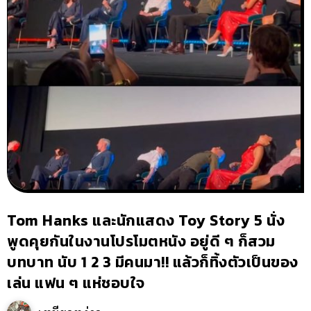
Tom Hanks และนักแสดง Toy Story 5 นั่ง
พูดคุยกันในงานโปรโมตหนัง อยู่ดี ๆ ก็สวม
บทบาท นับ 1 2 3 มีคนมา!! แล้วก็ทิ้งตัวเป็นของ
เล่น แฟน ๆ แห่ชอบใจ