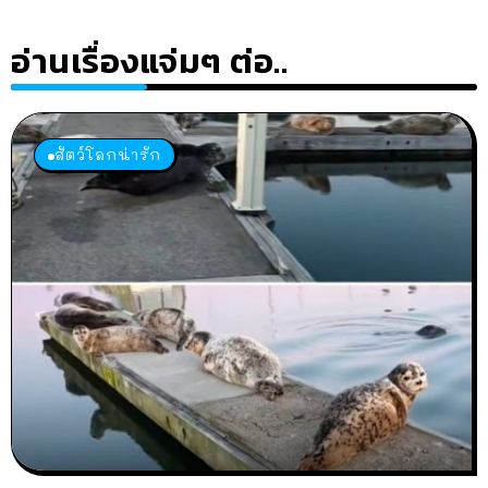
อ่านเรื่องแจ่มๆ ต่อ..
สัตว์โลกน่ารัก