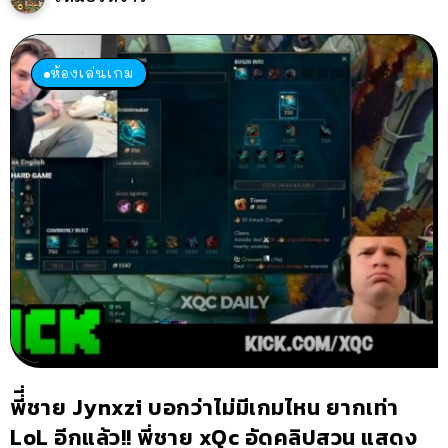
ห้องเล่นเกม
พี่ี่ชาย Jynxzi บอกว่าไม่มีเกมไหน ยากเท่า
LoL อีกแล้ว!! พี่ชาย xQc อัดคลิปสวน แสดง