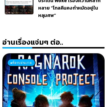
ประเด็น Woke เรื่องความหลาก
หลาย “โทลคีนคงกำหมัดอยู่ใน
หลุมศพ”
อ่านเรื่องแจ่มๆ ต่อ..
ห้องเล่นเกม