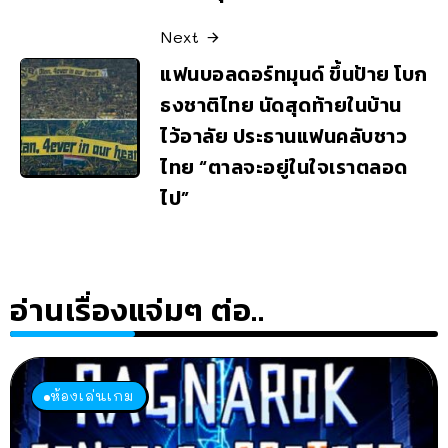
Next
แฟนบอลดอร์ทมุนด์ ขึ้นป้าย โบก
ธงชาติไทย นัดสุดท้ายในบ้าน
ไว้อาลัย ประธานแฟนคลับชาว
ไทย “ตาลจะอยู่ในใจเราตลอด
ไป”
อ่านเรื่องแจ่มๆ ต่อ..
ห้องเล่นเกม