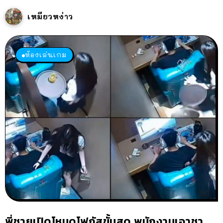
เหมียวหง่าว
ห้องเล่นเกม
พี่ชายเปิดโหมดโฟกัสขั้นสุด พนักงานเอาชา