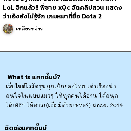
LoL อีกแล้ว!! พี่ชาย xQc อัดคลิปสวน แสดง
ว่าเอ็งยังไม่รู้จัก เกมหมาที่ชื่อ Dota 2
เหมียวหง่าว
What is แคทดั๊มบ์?
เว็บไซต์ไวรัลรุ่นบุกเบิกของไทย เล่าเรื่องน่า
สนใจในแบบแมวๆ ให้ทุกคนได้อ่าน ได้สนุก
ได้เฮฮา ได้สาระ(เอ๊ะ มีด้วยเหรอ?) since. 2014
ติดต่อแคทดั๊มบ์