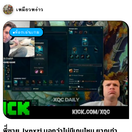
เหมียวหง่าว
ห้องเล่นเกม
พี่ี่ชาย Jynxzi บอกว่าไม่มีเกมไหน ยากเท่า