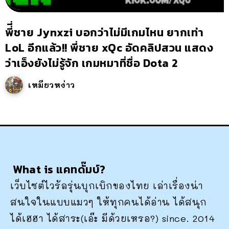
พี่ี่ชาย Jynxzi บอกว่าไม่มีเกมไหน ยากเท่า
LoL อีกแล้ว!! พี่ชาย xQc อัดคลิปสวน แสดง
ว่าเอ็งยังไม่รู้จัก เกมหมาที่ชื่อ Dota 2
เหมียวหง่าว
What is แคทดั๊มบ์?
เว็บไซต์ไวรัลรุ่นบุกเบิกของไทย เล่าเรื่องน่า
สนใจในแบบแมวๆ ให้ทุกคนได้อ่าน ได้สนุก
ได้เฮฮา ได้สาระ(เอ๊ะ มีด้วยเหรอ?) since. 2014