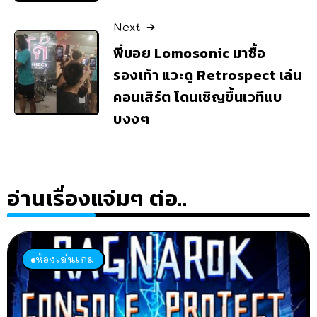
Next
พี่บอย Lomosonic มาซื้อ
รองเท้า แวะดู Retrospect เล่น
คอนเสิร์ต โดนเชิญขึ้นเวทีแบ
บงงๆ
อ่านเรื่องแจ่มๆ ต่อ..
ห้องเล่นเกม