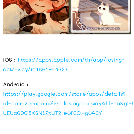
iOS :
https://apps.apple.com/th/app/losing-
cats-way/id1661944727
Android :
https://play.google.com/store/apps/details?
id=com.zeropointfive.losingcatsway&hl=en&
UEUa69G5XSNLRtUT2-e0f6OHg043Y