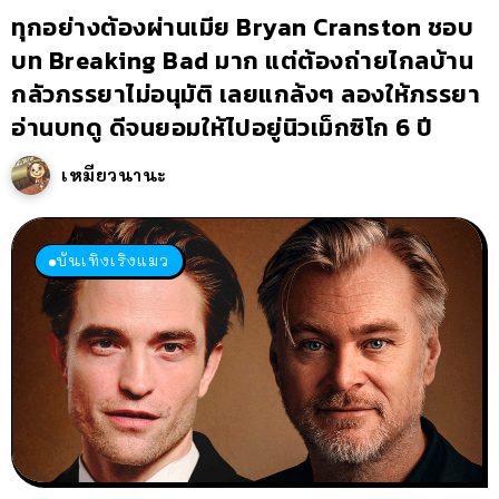
ทุกอย่างต้องผ่านเมีย Bryan Cranston ชอบ
บท Breaking Bad มาก แต่ต้องถ่ายไกลบ้าน
กลัวภรรยาไม่อนุมัติ เลยแกล้งๆ ลองให้ภรรยา
อ่านบทดู ดีจนยอมให้ไปอยู่นิวเม็กซิโก 6 ปี
เหมียวนานะ
บันเทิงเริงแมว