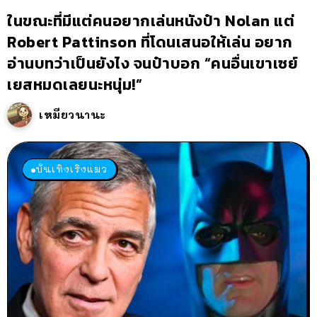
ในขณะที่มีแต่คนอยากเล่นหนังป๋า Nolan แต่
Robert Pattinson ที่โดนเสนอให้เล่น อยาก
อ่านบทว่าเป็นยังไง จนป๋าบอก “คนอื่นเขาเซย์
เยสหมดเลยนะหนุ่ม!”
เหมียวนานะ
บันเทิงเริงแมว