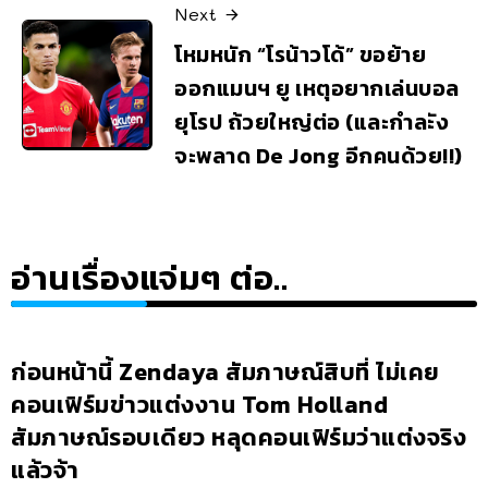
Next
โหมหนัก “โรน้าวโด้” ขอย้าย
ออกแมนฯ ยู เหตุอยากเล่นบอล
ยุโรป ถ้วยใหญ่ต่อ (และกำละัง
จะพลาด De Jong อีกคนด้วย!!)
อ่านเรื่องแจ่มๆ ต่อ..
ก่อนหน้านี้ Zendaya สัมภาษณ์สิบที่ ไม่เคย
คอนเฟิร์มข่าวแต่งงาน Tom Holland
สัมภาษณ์รอบเดียว หลุดคอนเฟิร์มว่าแต่งจริง
แล้วจ้า