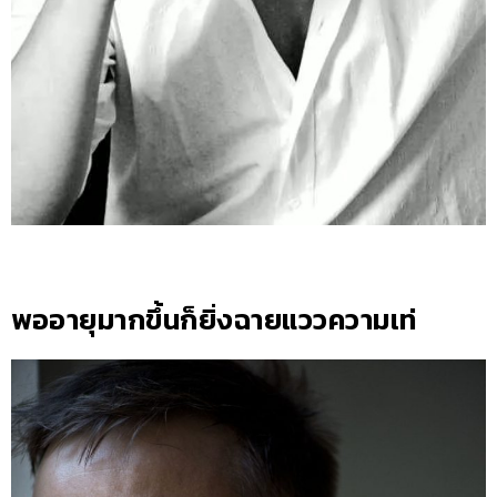
พออายุมากขึ้นก็ยิ่งฉายแววความเท่