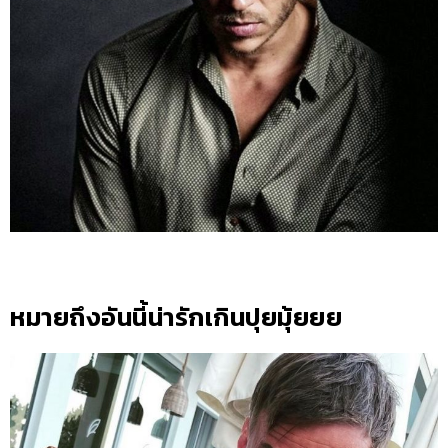
หมายถึงอันนี้น่ารักเกินปุยมุ้ยยย