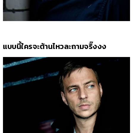
แบบนี้ใครจะต้านไหวละถามจริ๊งงง