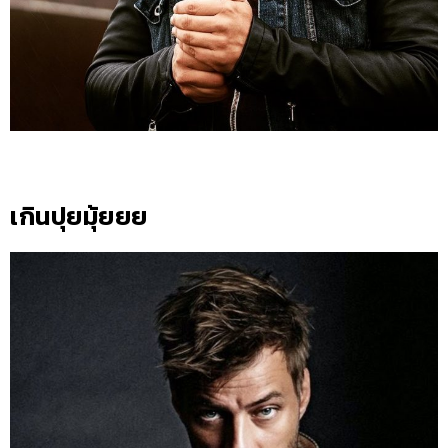
เกินปุยมุ้ยยย