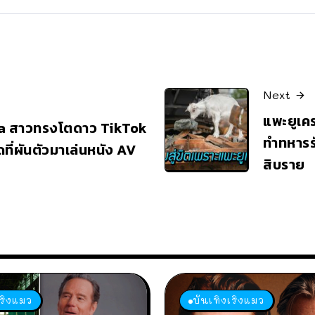
Next
แพะยูเคร
ika สาวทรงโตดาว TikTok
ทำทหารรั
ุดที่ผันตัวมาเล่นหนัง AV
สิบราย
เริงแมว
บันเทิงเริงแมว