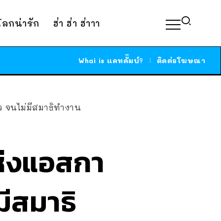
์โลกน่ารัก
ฮ่า ฮ่า ฮ่าาา
Whai is แคทดั๊มบ์?
ติดต่อโฆษณา
 ว จนไม่มีสมาธิทำงาน
ห่งแอสกา
มีสมาธิ