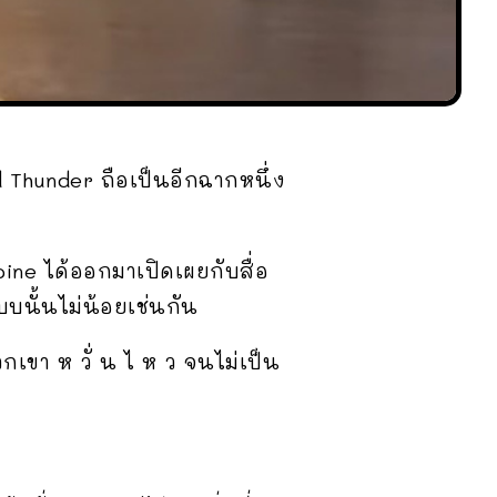
 Thunder ถือเป็นอีกฉากหนึ่ง
doine ได้ออกมาเปิดเผยกับสื่อ
บบนั้นไม่น้อยเช่นกัน
กเขา ห วั่ น ไ ห ว จนไม่เป็น