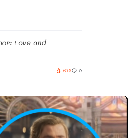
hor: Love and
673
0