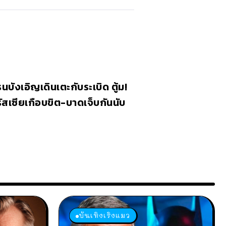
นบังเอิญเดินเตะกับระเบิด ตู้ม!
สเซียเกือบขิต-บาดเจ็บกันนับ
บันเทิงเริงแมว