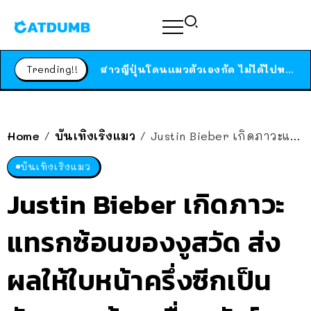
ร้านอาหารในนิวยอร์กประกาศปิดตัวลง หลังอยู่มานานกว่า 45 ปี ติดป้ายขอบคุณลูกค้าทุกคน แถมสูตรทำไวท์ซอสให้แบบจัดเต็ม
สาวญี่ปุ่นโดนแมวตัวเองกัด ไม่ได้ไปหาหมอตั้งแต่เนิ่นๆ สุดท้ายขาบวม กลายเป็นโรคเนื้อเน่า เตือนทาสแมวทั้งหลายให้ระวัง
Trending!!
ได้เวลาเด็กหนวดรวมตัว RF Online Next เปิดให้เล่นแล้ว เกม Sci-Fi MMORPG ระดับตำนาน เล่นได้ทั้งมือถือและ PC
ร้านอาหารในนิวยอร์กประกาศปิดตัวลง หลังอยู่มานานกว่า 45 ปี ติดป้ายขอบคุณลูกค้าทุกคน แถมสูตรทำไวท์ซอสให้แบบจัดเต็ม
สาวญี่ปุ่นโดนแมวตัวเองกัด ไม่ได้ไปหาหมอตั้งแต่เนิ่นๆ สุดท้ายขาบวม กลายเป็นโรคเนื้อเน่า เตือนทาสแมวทั้งหลายให้ระวัง
Home
บันเทิงเริงแมว
Justin Bieber เกิดภาวะแทรกซ้อนของงูสวัด ส่งผลให้ใบหน้าครึ่งซีกเป็นอัมพาต ต้องเลื่อนทัวร์ออกในหลายๆ ประเทศ
/
/
บันเทิงเริงแมว
Justin Bieber เกิดภาวะ
แทรกซ้อนของงูสวัด ส่ง
ผลให้ใบหน้าครึ่งซีกเป็น