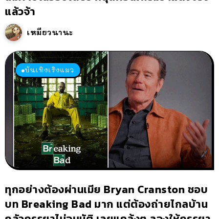
แล้วจ้า
เหมียวนานะ
บันเทิงเริงแมว
ทุกอย่างต้องผ่านเมีย Bryan Cranston ชอบ
บท Breaking Bad มาก แต่ต้องถ่ายไกลบ้าน
กลัวภรรยาไม่อนุมัติ เลยแกล้งๆ ลองให้ภรรยา