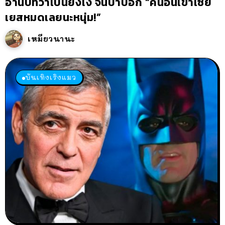
อ่านบทว่าเป็นยังไง จนป๋าบอก “คนอื่นเขาเซย์
เยสหมดเลยนะหนุ่ม!”
เหมียวนานะ
บันเทิงเริงแมว