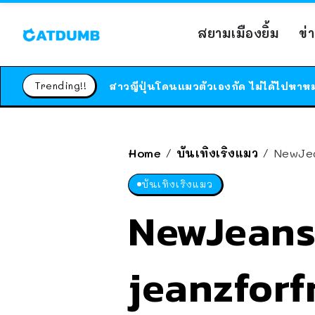
สยามเมืองยิ้ม
ข่
Trending!!
Home
บันเทิงเริงแมว
NewJea
/
/
บันเทิงเริงแมว
NewJeans 
jeanzforfr