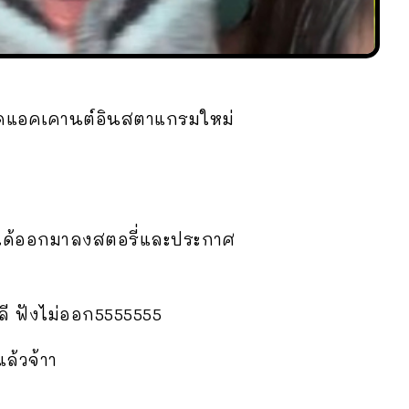
ิดแอคเคานต์อินสตาแกรมใหม่
ๆ ได้ออกมาลงสตอรี่และประกาศ
ลี ฟังไม่ออก5555555
ล้วจ้าา