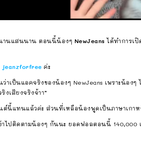
ยมานานแสนนาน ตอนนี้น้องๆ
NewJeans
ได้ทำการเป
า
jeanzforfree
ค่ะ
นยันว่าเป็นแอคจริงของน้องๆ NewJeans เพราะน้อง
จริงเสียงจริงจ้าา”
ต์นี้แทนแล้วค่ะ ส่วนที่เหลือน้องพูดเป็นภาษาเกาห
ืมเข้าไปติดตามน้องๆ กันนะ ยอดฟอลตอนนี้ 140,000 แ