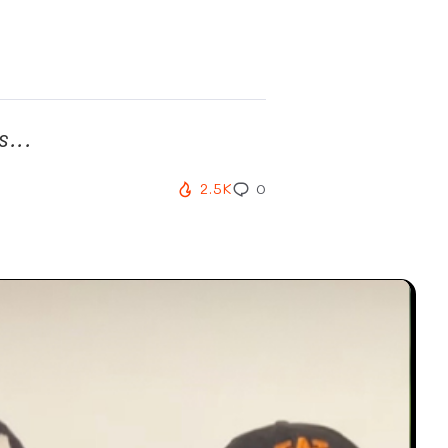
...
2.5K
0