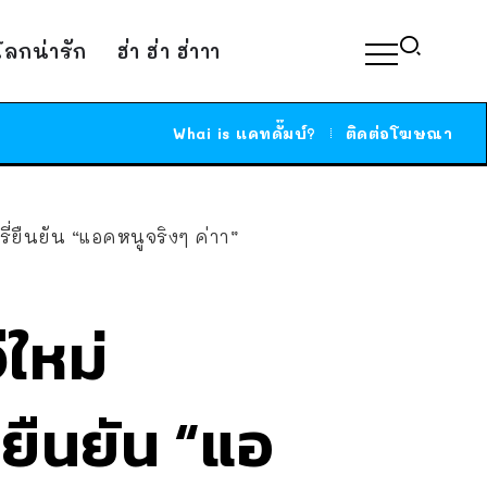
์โลกน่ารัก
ฮ่า ฮ่า ฮ่าาา
Whai is แคทดั๊มบ์?
ติดต่อโฆษณา
่ยืนยัน “แอคหนูจริงๆ ค่าา”
ใหม่
ยืนยัน “แอ