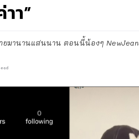
ค่าา”
บค่ายมานานแสนนาน ตอนนี้น้องๆ NewJeans
Read