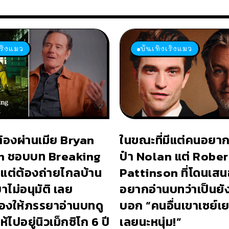
เริงแมว
บันเทิงเริงแมว
ต้องผ่านเมีย Bryan
ในขณะที่มีแต่คนอยาก
n ชอบบท Breaking
ป๋า Nolan แต่ Rober
แต่ต้องถ่ายไกลบ้าน
Pattinson ที่โดนเสนอ
ไม่อนุมัติ เลย
อยากอ่านบทว่าเป็นยั
องให้ภรรยาอ่านบทดู
บอก “คนอื่นเขาเซย์
้ไปอยู่นิวเม็กซิโก 6 ปี
เลยนะหนุ่ม!”