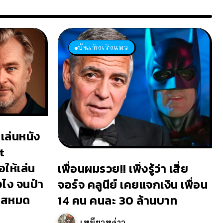
บันเทิงเริงแมว
เล่นหนัง
t
ให้เล่น
เพื่อนผมรวย!! เพิ่งรู้ว่า เสี่ย
งไง จนป๋า
จอร์จ คลูนีย์ เคยแจกเงิน เพื่อน
เยสหมด
14 คน คนละ 30 ล้านบาท
เหมียวหง่าว