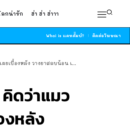
์โลกน่ารัก
ฮ่า ฮ่า ฮ่าาา
Whai is แคทดั๊มบ์?
ติดต่อโฆษณา
 เพจดังชี้อันตราย คนแห่ถาม แมวเป็นไงบ้าง?
 คิดว่าแมว
องหลัง