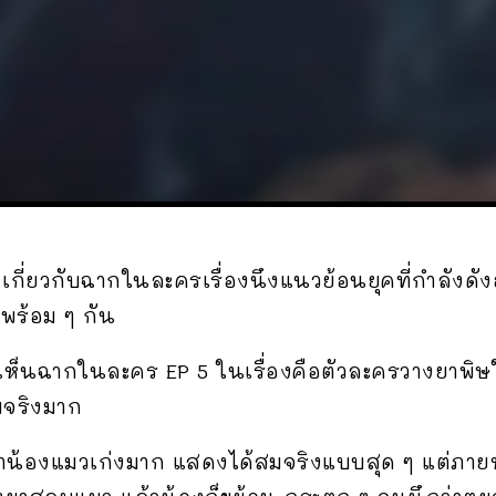
กี่ยวกับฉากในละครเรื่องนึงแนวย้อนยุคที่กำลังดังอยู
ปพร้อม ๆ กัน
ไปเห็นฉากในละคร EP 5 ในเรื่องคือตัวละครวางยาพิ
มจริงมาก
น้องแมวเก่งมาก แสดงได้สมจริงแบบสุด ๆ แต่ภายห