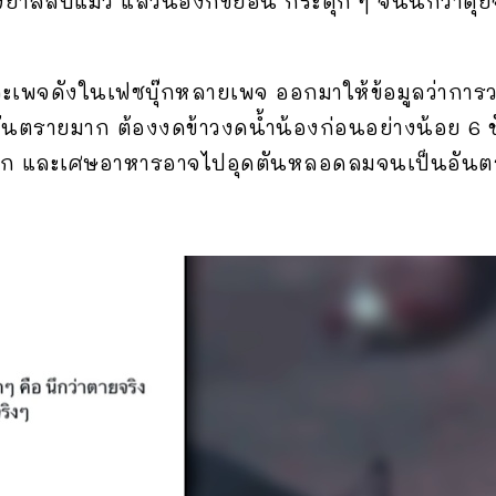
ยาสลบแมว แล้วน้องก็ขย้อน กระตุก ๆ จนนึกว่าตุยจริง
 และเพจดังในเฟซบุ๊กหลายเพจ ออกมาให้ข้อมูลว่าการ
ันตรายมาก ต้องงดข้าวงดน้ำน้องก่อนอย่างน้อย 6 ชั่
ก และเศษอาหารอาจไปอุดตันหลอดลมจนเป็นอันตรา