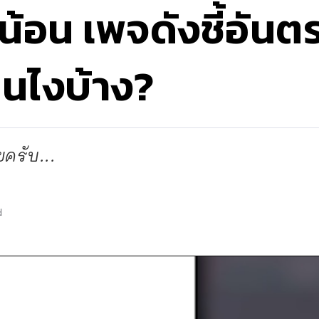
้อน เพจดังชี้อันต
็นไงบ้าง?
ครับ...
d