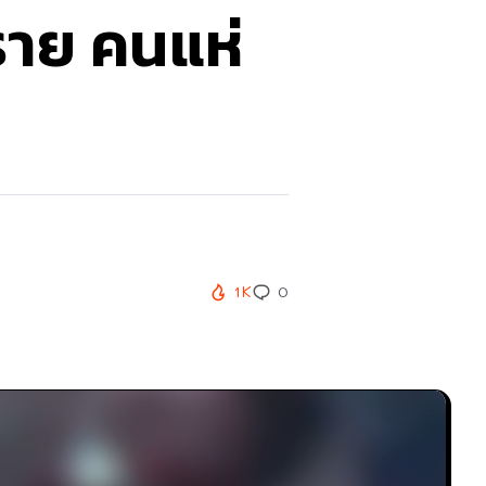
ราย คนแห่
1K
0