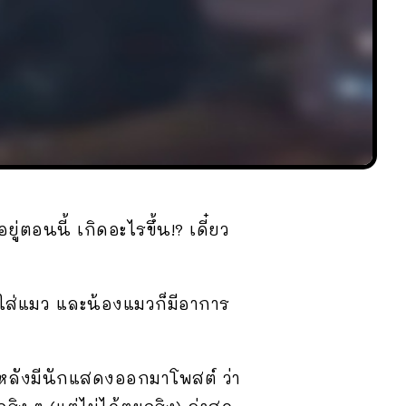
่ตอนนี้ เกิดอะไรขึ้น!? เดี๋ยว
ษใส่แมว และน้องแมวก็มีอาการ
ลังมีนักแสดงออกมาโพสต์ ว่า