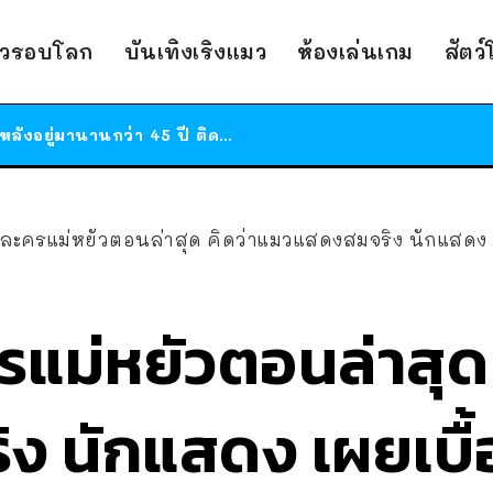
ร้านอาหารในนิวยอร์กประกาศปิดตัวลง หลังอยู่มานานกว่า 45 ปี ติดป้ายขอบคุณลูกค้าทุกคน แถมสูตรทำไวท์ซอสให้แบบจัดเต็ม
สาวญี่ปุ่นโดนแมวตัวเองกัด ไม่ได้ไปหาหมอตั้งแต่เนิ่นๆ สุดท้ายขาบวม กลายเป็นโรคเนื้อเน่า เตือนทาสแมวทั้งหลายให้ระวัง
าวรอบโลก
บันเทิงเริงแมว
ห้องเล่นเกม
สัตว
ได้เวลาเด็กหนวดรวมตัว RF Online Next เปิดให้เล่นแล้ว เกม Sci-Fi MMORPG ระดับตำนาน เล่นได้ทั้งมือถือและ PC
ร้านอาหารในนิวยอร์กประกาศปิดตัวลง หลังอยู่มานานกว่า 45 ปี ติดป้ายขอบคุณลูกค้าทุกคน แถมสูตรทำไวท์ซอสให้แบบจัดเต็ม
สาวญี่ปุ่นโดนแมวตัวเองกัด ไม่ได้ไปหาหมอตั้งแต่เนิ่นๆ สุดท้ายขาบวม กลายเป็นโรคเนื้อเน่า เตือนทาสแมวทั้งหลายให้ระวัง
ครแม่หยัวตอนล่าสุด คิดว่าแมวแสดงสมจริง นักแสดง เผยเบื้องหลัง วางยาสลบน้อน
รแม่หยัวตอนล่าสุด
ง นักแสดง เผยเบื้