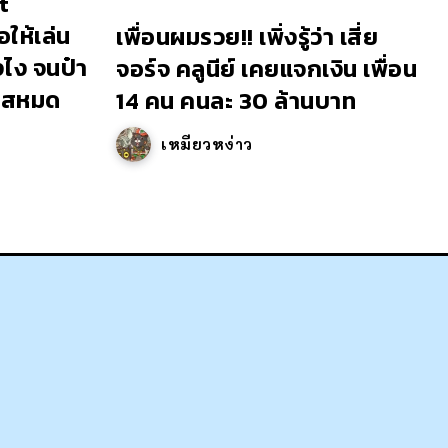
t
ให้เล่น
เพื่อนผมรวย!! เพิ่งรู้ว่า เสี่ย
งไง จนป๋า
จอร์จ คลูนีย์ เคยแจกเงิน เพื่อน
เยสหมด
14 คน คนละ 30 ล้านบาท
เหมียวหง่าว