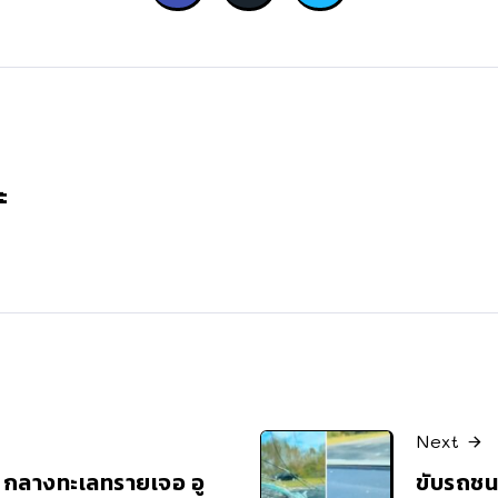
ะ
Next
กลางทะเลทรายเจอ อู
ขับรถชน