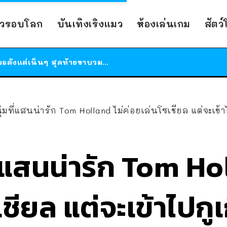
ร้านอาหารในนิวยอร์กประกาศปิดตัวลง หลังอยู่มานานกว่า 45 ปี ติดป้ายขอบคุณลูกค้าทุกคน แถมสูตรทำไวท์ซอสให้แบบจัดเต็ม
าวรอบโลก
บันเทิงเริงแมว
ห้องเล่นเกม
สัตว
สาวญี่ปุ่นโดนแมวตัวเองกัด ไม่ได้ไปหาหมอตั้งแต่เนิ่นๆ สุดท้ายขาบวม กลายเป็นโรคเนื้อเน่า เตือนทาสแมวทั้งหลายให้ระวัง
ได้เวลาเด็กหนวดรวมตัว RF Online Next เปิดให้เล่นแล้ว เกม Sci-Fi MMORPG ระดับตำนาน เล่นได้ทั้งมือถือและ PC
ร้านอาหารในนิวยอร์กประกาศปิดตัวลง หลังอยู่มานานกว่า 45 ปี ติดป้ายขอบคุณลูกค้าทุกคน แถมสูตรทำไวท์ซอสให้แบบจัดเต็ม
สาวญี่ปุ่นโดนแมวตัวเองกัด ไม่ได้ไปหาหมอตั้งแต่เนิ่นๆ สุดท้ายขาบวม กลายเป็นโรคเนื้อเน่า เตือนทาสแมวทั้งหลายให้ระวัง
ที่แสนน่ารัก Tom Holland ไม่ค่อยเล่นโซเชียล แต่จะเข้าไปกูเกิลชื่อ
่แสนน่ารัก Tom Hol
ชียล แต่จะเข้าไปกูเก