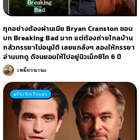
ทุกอย่างต้องผ่านเมีย Bryan Cranston ชอบ
บท Breaking Bad มาก แต่ต้องถ่ายไกลบ้าน
กลัวภรรยาไม่อนุมัติ เลยแกล้งๆ ลองให้ภรรยา
อ่านบทดู ดีจนยอมให้ไปอยู่นิวเม็กซิโก 6 ปี
เหมียวนานะ
บันเทิงเริงแมว