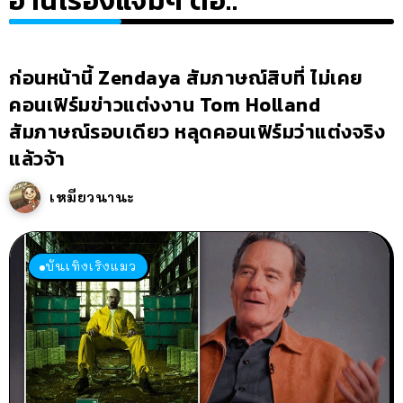
อ่านเรื่องแจ่มๆ ต่อ..
ก่อนหน้านี้ Zendaya สัมภาษณ์สิบที่ ไม่เคย
คอนเฟิร์มข่าวแต่งงาน Tom Holland
สัมภาษณ์รอบเดียว หลุดคอนเฟิร์มว่าแต่งจริง
แล้วจ้า
เหมียวนานะ
บันเทิงเริงแมว