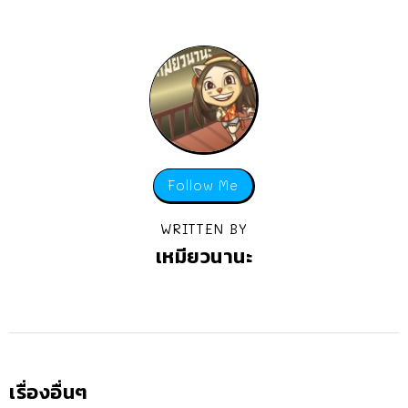
Follow Me
WRITTEN BY
เหมียวนานะ
เรื่องอื่นๆ