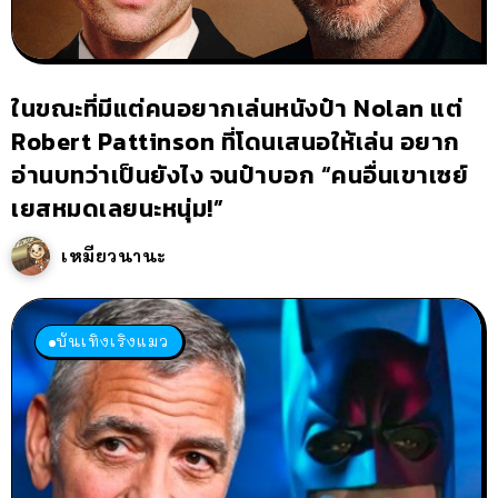
ในขณะที่มีแต่คนอยากเล่นหนังป๋า Nolan แต่
Robert Pattinson ที่โดนเสนอให้เล่น อยาก
อ่านบทว่าเป็นยังไง จนป๋าบอก “คนอื่นเขาเซย์
เยสหมดเลยนะหนุ่ม!”
เหมียวนานะ
บันเทิงเริงแมว