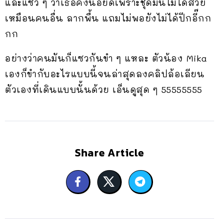
และแซว ๆ ว่าเธอคงนอยด์เพราะชุดมันไม่ได้สวย
เหมือนคนอื่น ลากพื้น แถมไม่พอยังไม่ได้ปีกอี๊กก
กก
อย่างว่าคนมันก็แซวกันขำ ๆ แหละ ตัวน้อง Mika
เองก็ขำกับอะไรแบบนี้จนล่าสุดลงคลิปล้อเลียน
ตัวเองที่เดินแบบนั้นด้วย เอ็นดูสุด ๆ 55555555
Share Article