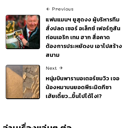
Previous
แฟนแมนฯ ยูสุดงง ผู้บริหารทีม
สั่งปลด เซอร์ อเล็กซ์ เฟอร์กูสัน
ก่อนเอริก เทน ฮาก สื่อคาด
ต้องการประหยัดงบ เอาไปสร้าง
สนาม
Next
หนุ่มบินพารามอเตอร์ชมวิว เจอ
น้องหมาบนยอดพีระมิดกีซา
เฮ้ยเดี๋ยว…ขึ้นไปได้ไง!?