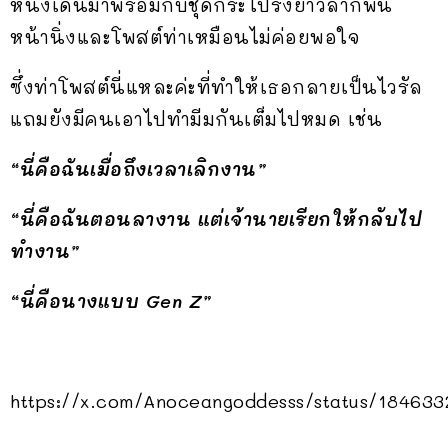
หนึ่งเดินมาพร้อมกับชุดกระโปรงยาวลากพื้น
หน้านิ่งและโพสต์ท่าเหมือนไม่ค่อยพอใจ
ซึ่งท่าโพสต์นี่แหละค่ะที่ทำให้เธอกลายเป็นไวรัล
แถมยังมีคนเอาไปทำมีมกันเต็มไปหมด เช่น
“นี่คือฉันเมื่อถึงเวลาเลิกงาน”
“นี่คือฉันตอนลางาน แต่เจ้านายเรียกให้กลับไป
ทำงาน”
“นี่คือนางแบบ Gen Z”
https://x.com/Anoceangoddesss/status/18463