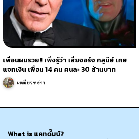
เพื่อนผมรวย!! เพิ่งรู้ว่า เสี่ยจอร์จ คลูนีย์ เคย
แจกเงิน เพื่อน 14 คน คนละ 30 ล้านบาท
เหมียวหง่าว
What is แคทดั๊มบ์?