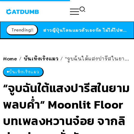
ร้านอาหารในนิวยอร์กประกาศปิดตัวลง หลังอยู่มานานกว่า 45 ปี ติดป้ายขอบคุณลูกค้าทุกคน แถมสูตรทำไวท์ซอสให้แบบจัดเต็ม
Trending!!
สาวญี่ปุ่นโดนแมวตัวเองกัด ไม่ได้ไปหาหมอตั้งแต่เนิ่นๆ สุดท้ายขาบวม กลายเป็นโรคเนื้อเน่า เตือนทาสแมวทั้งหลายให้ระวัง
ได้เวลาเด็กหนวดรวมตัว RF Online Next เปิดให้เล่นแล้ว เกม Sci-Fi MMORPG ระดับตำนาน เล่นได้ทั้งมือถือและ PC
ร้านอาหารในนิวยอร์กประกาศปิดตัวลง หลังอยู่มานานกว่า 45 ปี ติดป้ายขอบคุณลูกค้าทุกคน แถมสูตรทำไวท์ซอสให้แบบจัดเต็ม
Home
บันเทิงเริงแมว
“จูบฉันใต้แสงปารีสในยามพลบค่ำ” Moonlit Floor บทเพลงหวานจ๋อย จากลิซ่าแม่สาวคลั่งรัก
/
/
สาวญี่ปุ่นโดนแมวตัวเองกัด ไม่ได้ไปหาหมอตั้งแต่เนิ่นๆ สุดท้ายขาบวม กลายเป็นโรคเนื้อเน่า เตือนทาสแมวทั้งหลายให้ระวัง
บันเทิงเริงแมว
“จูบฉันใต้แสงปารีสในยาม
พลบค่ำ” Moonlit Floor
บทเพลงหวานจ๋อย จากลิ