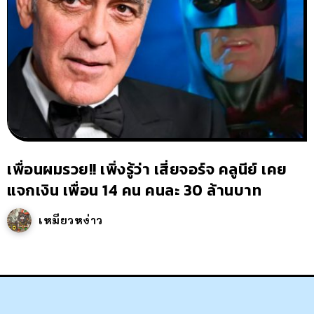
เพื่อนผมรวย!! เพิ่งรู้ว่า เสี่ยจอร์จ คลูนีย์ เคย
แจกเงิน เพื่อน 14 คน คนละ 30 ล้านบาท
เหมียวหง่าว