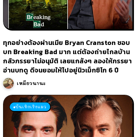
ทุกอย่างต้องผ่านเมีย Bryan Cranston ชอบ
บท Breaking Bad มาก แต่ต้องถ่ายไกลบ้าน
กลัวภรรยาไม่อนุมัติ เลยแกล้งๆ ลองให้ภรรยา
อ่านบทดู ดีจนยอมให้ไปอยู่นิวเม็กซิโก 6 ปี
เหมียวนานะ
บันเทิงเริงแมว