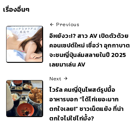
เรื่องอื่นๆ
Previous
อิหยังวะ!? สาว AV เปิดตัวด้วย
คอนเซปต์ใหม่ เชื่อว่า อุกกาบาต
จะชนญี่ปุ่นล่มสลายในปี 2025
เลยมาเล่น AV
Next
ไวรัล คนญี่ปุ่นโพสต์รูปมื้อ
อาหารบอก “ได้ไก่เยอะมาก
ตกใจเลย!” ชาวเน็ตแย้ง ที่น่า
ตกใจไม่ใช่ไก่มั้ง?