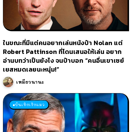
ในขณะที่มีแต่คนอยากเล่นหนังป๋า Nolan แต่
Robert Pattinson ที่โดนเสนอให้เล่น อยาก
อ่านบทว่าเป็นยังไง จนป๋าบอก “คนอื่นเขาเซย์
เยสหมดเลยนะหนุ่ม!”
เหมียวนานะ
บันเทิงเริงแมว