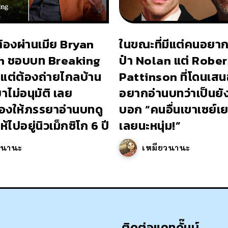
ต้องผ่านเมีย Bryan
ในขณะที่มีแต่คนอยาก
n ชอบบท Breaking
ป๋า Nolan แต่ Rober
แต่ต้องถ่ายไกลบ้าน
Pattinson ที่โดนเสนอ
ไม่อนุมัติ เลย
อยากอ่านบทว่าเป็นยั
องให้ภรรยาอ่านบทดู
บอก “คนอื่นเขาเซย์
้ไปอยู่นิวเม็กซิโก 6 ปี
เลยนะหนุ่ม!”
วนานะ
เหมียวนานะ
ติดต่อแคทดั๊มบ์