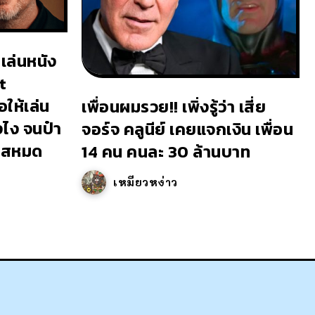
เล่นหนัง
t
ให้เล่น
เพื่อนผมรวย!! เพิ่งรู้ว่า เสี่ย
งไง จนป๋า
จอร์จ คลูนีย์ เคยแจกเงิน เพื่อน
เยสหมด
14 คน คนละ 30 ล้านบาท
เหมียวหง่าว