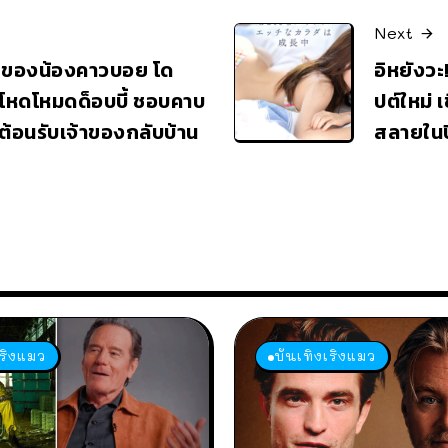
Next
กของน้องคาวบอย โด
อิหยังวะ
าโหดโหมดด็อบบี้ ชอบคาบ
ปต์ใหม่ เ
้อนรับเจ้าของกลับบ้าน
สลายในป
เริงแมว
บันเทิงเริงแมว