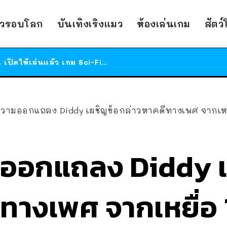
ร้านอาหารในนิวยอร์กประกาศปิดตัวลง หลังอยู่มานานกว่า 45 ปี ติดป้ายขอบคุณลูกค้าทุกคน แถมสูตรทำไวท์ซอสให้แบบจัดเต็ม
าวรอบโลก
บันเทิงเริงแมว
ห้องเล่นเกม
สัตว
สาวญี่ปุ่นโดนแมวตัวเองกัด ไม่ได้ไปหาหมอตั้งแต่เนิ่นๆ สุดท้ายขาบวม กลายเป็นโรคเนื้อเน่า เตือนทาสแมวทั้งหลายให้ระวัง
ได้เวลาเด็กหนวดรวมตัว RF Online Next เปิดให้เล่นแล้ว เกม Sci-Fi MMORPG ระดับตำนาน เล่นได้ทั้งมือถือและ PC
ร้านอาหารในนิวยอร์กประกาศปิดตัวลง หลังอยู่มานานกว่า 45 ปี ติดป้ายขอบคุณลูกค้าทุกคน แถมสูตรทำไวท์ซอสให้แบบจัดเต็ม
สาวญี่ปุ่นโดนแมวตัวเองกัด ไม่ได้ไปหาหมอตั้งแต่เนิ่นๆ สุดท้ายขาบวม กลายเป็นโรคเนื้อเน่า เตือนทาสแมวทั้งหลายให้ระวัง
ออกแถลง Diddy เผชิญข้อกล่าวหาคดีทางเพศ จากเหยื่อ 120 คน – 25 
ออกแถลง Diddy เ
ทางเพศ จากเหยื่อ