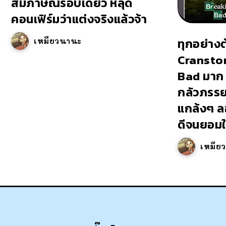
สัมภาษณ์รอบเดียว หลุด
คอนเฟิร์มว่าแต่งจริงแล้วจ้า
ทุกอย่าง
เหมียวนานะ
Cransto
Bad มาก 
กลัวภรรยา
แกล้งๆ ล
ดีจนยอมให
เหมีย