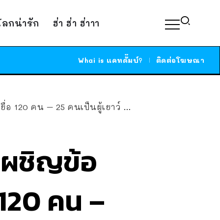
์โลกน่ารัก
ฮ่า ฮ่า ฮ่าาา
Whai is แคทดั๊มบ์?
ติดต่อโฆษณา
คนเป็นผู้เยาว์ อายุน้อยสุดแค่ 9 ขวบ
ผชิญข้อ
 120 คน –