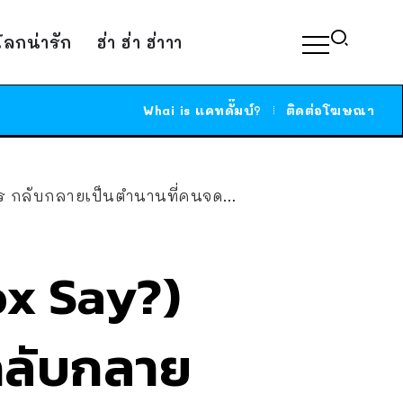
์โลกน่ารัก
ฮ่า ฮ่า ฮ่าาา
Whai is แคทดั๊มบ์?
ติดต่อโฆษณา
ี่คนจดจำ จนตอนนี้มีอายุครบ 11 ปีแล้วนะ!
ox Say?)
 กลับกลาย