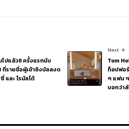
Next
นไปแล้ว!! ครั้งแรกนับ
Tom Hol
 ที่รายชื่อผู้เข้าชิงบัลลงด
ท็อปฟอร
สซี่ และ โรนัลโด้
ๆ แฟน ๆ
บอกว่าลั