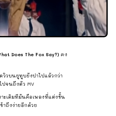
hat Does The Fox Say?)
คง
ดวิวบนยูทูบยังปาไปแล้วกว่า
ง ไปจนถึงตัว MV
ะเดิมทีมันคือเพลงที่แต่งขั้น
้าถึงง่ายอีกด้วย