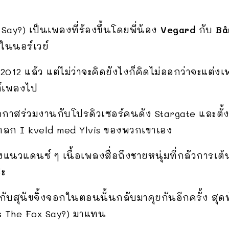
ay?) เป็นเพลงที่ร้องขึ้นโดยพี่น้อง
Vegard
กับ
Bår
ในนอร์เวย์
ปี 2012 แล้ว แต่ไม่ว่าจะคิดยังไงก็คิดไม่ออกว่าจะแต่ง
ต์เพลงไป
โอกาสร่วมงานกับโปรดิวเซอร์คนดัง Stargate และต
ลก I kveld med Ylvis ของพวกเขาเอง
นวแดนซ์ ๆ เนื้อเพลงสื่อถึงชายหนุ่มที่กลัวการเต้น 
ฮะ
กับสุนัขจิ้งจอกในตอนนั้นกลับมาคุยกันอีกครั้ง สุดท้
s The Fox Say?) มาแทน