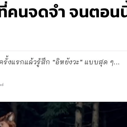
ที่คนจดจำ จนตอนนี
รั้งแรกแล้วรู้สึก “อิหยังวะ” แบบสุด ๆ...
ad