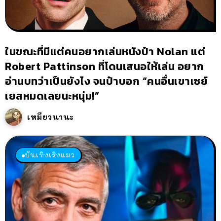
ในขณะที่มีแต่คนอยากเล่นหนังป๋า Nolan แต่
Robert Pattinson ที่โดนเสนอให้เล่น อยาก
อ่านบทว่าเป็นยังไง จนป๋าบอก “คนอื่นเขาเซย์
เยสหมดเลยนะหนุ่ม!”
เหมียวนานะ
บันเทิงเริงแมว