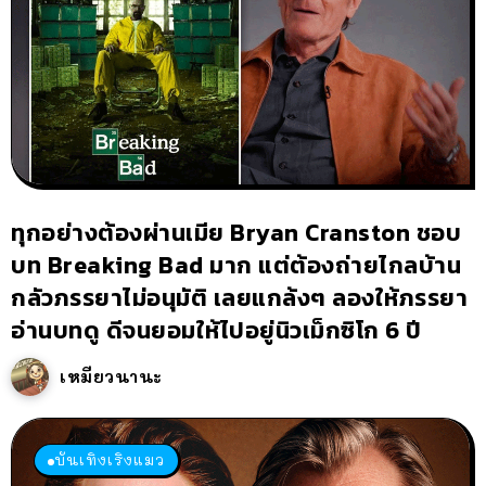
ทุกอย่างต้องผ่านเมีย Bryan Cranston ชอบ
บท Breaking Bad มาก แต่ต้องถ่ายไกลบ้าน
กลัวภรรยาไม่อนุมัติ เลยแกล้งๆ ลองให้ภรรยา
อ่านบทดู ดีจนยอมให้ไปอยู่นิวเม็กซิโก 6 ปี
เหมียวนานะ
บันเทิงเริงแมว