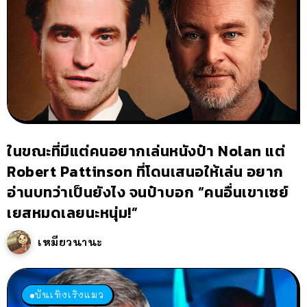
ในขณะที่มีแต่คนอยากเล่นหนังป๋า Nolan แต่
Robert Pattinson ที่โดนเสนอให้เล่น อยาก
อ่านบทว่าเป็นยังไง จนป๋าบอก “คนอื่นเขาเซย์
เยสหมดเลยนะหนุ่ม!”
เหมียวนานะ
บันเทิงเริงแมว