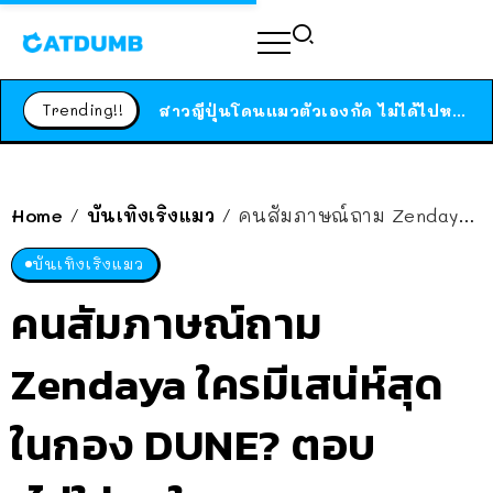
ร้านอาหารในนิวยอร์กประกาศปิดตัวลง หลังอยู่มานานกว่า 45 ปี ติดป้ายขอบคุณลูกค้าทุกคน แถมสูตรทำไวท์ซอสให้แบบจัดเต็ม
สาวญี่ปุ่นโดนแมวตัวเองกัด ไม่ได้ไปหาหมอตั้งแต่เนิ่นๆ สุดท้ายขาบวม กลายเป็นโรคเนื้อเน่า เตือนทาสแมวทั้งหลายให้ระวัง
Trending!!
ได้เวลาเด็กหนวดรวมตัว RF Online Next เปิดให้เล่นแล้ว เกม Sci-Fi MMORPG ระดับตำนาน เล่นได้ทั้งมือถือและ PC
ร้านอาหารในนิวยอร์กประกาศปิดตัวลง หลังอยู่มานานกว่า 45 ปี ติดป้ายขอบคุณลูกค้าทุกคน แถมสูตรทำไวท์ซอสให้แบบจัดเต็ม
สาวญี่ปุ่นโดนแมวตัวเองกัด ไม่ได้ไปหาหมอตั้งแต่เนิ่นๆ สุดท้ายขาบวม กลายเป็นโรคเนื้อเน่า เตือนทาสแมวทั้งหลายให้ระวัง
Home
บันเทิงเริงแมว
คนสัมภาษณ์ถาม Zendaya ใครมีเสน่ห์สุดในกอง DUNE? ตอบ “ไม่ใช่คนในกองหรอก สำหรับฉัน Tom Holland คือที่สุด”
/
/
บันเทิงเริงแมว
คนสัมภาษณ์ถาม
Zendaya ใครมีเสน่ห์สุด
ในกอง DUNE? ตอบ