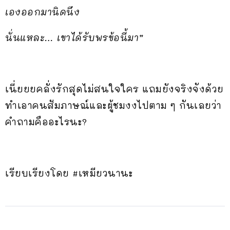
เองออกมานิดนึง
นั่นแหละ… เขาได้รับพรข้อนี้มา”
เนี่ยยยคลั่งรักสุดไม่สนใจใคร แถมยังจริงจังด้วย
ทำเอาคนสัมภาษณ์และผู้ชมงงไปตาม ๆ กันเลยว่า
คำถามคืออะไรนะ?
เรียบเรียงโดย #เหมียวนานะ