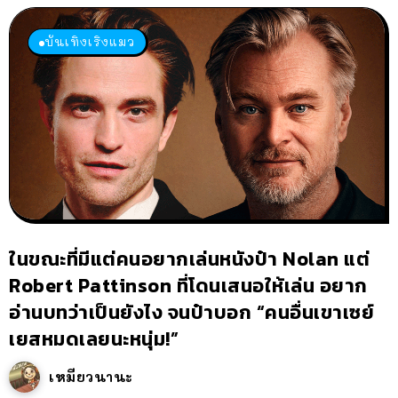
บันเทิงเริงแมว
ในขณะที่มีแต่คนอยากเล่นหนังป๋า Nolan แต่
Robert Pattinson ที่โดนเสนอให้เล่น อยาก
อ่านบทว่าเป็นยังไง จนป๋าบอก “คนอื่นเขาเซย์
เยสหมดเลยนะหนุ่ม!”
เหมียวนานะ