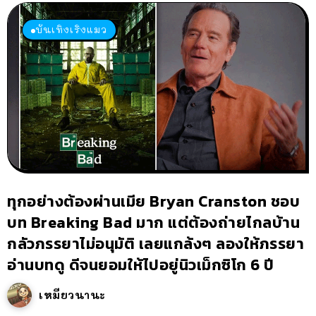
บันเทิงเริงแมว
ทุกอย่างต้องผ่านเมีย Bryan Cranston ชอบ
บท Breaking Bad มาก แต่ต้องถ่ายไกลบ้าน
กลัวภรรยาไม่อนุมัติ เลยแกล้งๆ ลองให้ภรรยา
อ่านบทดู ดีจนยอมให้ไปอยู่นิวเม็กซิโก 6 ปี
เหมียวนานะ