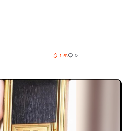
1.7K
0