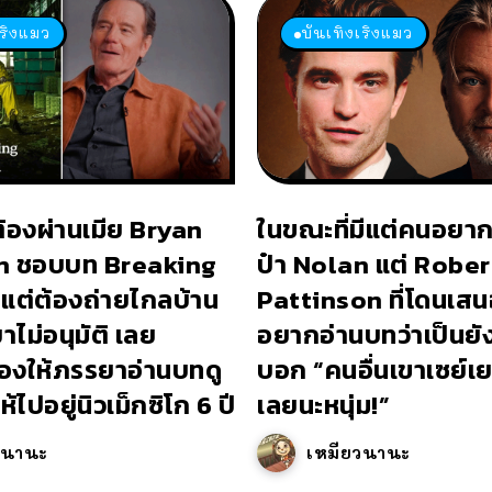
เริงแมว
บันเทิงเริงแมว
ต้องผ่านเมีย Bryan
ในขณะที่มีแต่คนอยาก
n ชอบบท Breaking
ป๋า Nolan แต่ Rober
แต่ต้องถ่ายไกลบ้าน
Pattinson ที่โดนเสนอ
ไม่อนุมัติ เลย
อยากอ่านบทว่าเป็นยั
องให้ภรรยาอ่านบทดู
บอก “คนอื่นเขาเซย์
้ไปอยู่นิวเม็กซิโก 6 ปี
เลยนะหนุ่ม!”
วนานะ
เหมียวนานะ