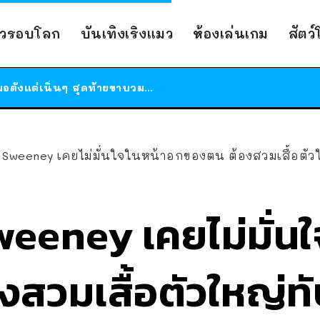
ร้านอาหารในนิวยอร์กประกาศปิดตัวลง หลังอยู่มานานกว่า 45 ปี ติดป้ายขอบคุณลูกค้าทุกคน แถมสูตรทำไวท์ซอสให้แบบจัดเต็ม
าวรอบโลก
บันเทิงเริงแมว
ห้องเล่นเกม
สัตว
สาวญี่ปุ่นโดนแมวตัวเองกัด ไม่ได้ไปหาหมอตั้งแต่เนิ่นๆ สุดท้ายขาบวม กลายเป็นโรคเนื้อเน่า เตือนทาสแมวทั้งหลายให้ระวัง
ได้เวลาเด็กหนวดรวมตัว RF Online Next เปิดให้เล่นแล้ว เกม Sci-Fi MMORPG ระดับตำนาน เล่นได้ทั้งมือถือและ PC
ร้านอาหารในนิวยอร์กประกาศปิดตัวลง หลังอยู่มานานกว่า 45 ปี ติดป้ายขอบคุณลูกค้าทุกคน แถมสูตรทำไวท์ซอสให้แบบจัดเต็ม
สาวญี่ปุ่นโดนแมวตัวเองกัด ไม่ได้ไปหาหมอตั้งแต่เนิ่นๆ สุดท้ายขาบวม กลายเป็นโรคเนื้อเน่า เตือนทาสแมวทั้งหลายให้ระวัง
Sweeney เคยไม่มั่นใจในหน้าอกของตน ต้องสวมเสื้อตัวใหญ่ท
eeney เคยไม่มั่น
สวมเสื้อตัวใหญ่ทั