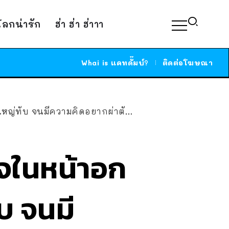
์โลกน่ารัก
ฮ่า ฮ่า ฮ่าาา
Whai is แคทดั๊มบ์?
ติดต่อโฆษณา
ับ จนมีความคิดอยากผ่าตัดลดขนาด
ใจในหน้าอก
บ จนมี