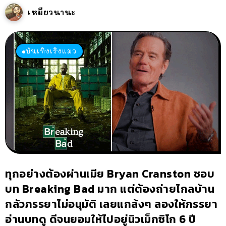
เหมียวนานะ
บันเทิงเริงแมว
ทุกอย่างต้องผ่านเมีย Bryan Cranston ชอบ
บท Breaking Bad มาก แต่ต้องถ่ายไกลบ้าน
กลัวภรรยาไม่อนุมัติ เลยแกล้งๆ ลองให้ภรรยา
อ่านบทดู ดีจนยอมให้ไปอยู่นิวเม็กซิโก 6 ปี