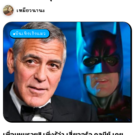
เหมียวนานะ
บันเทิงเริงแมว
เพื่อนผมรวย!! เพิ่งรู้ว่า เสี่ยจอร์จ คลูนีย์ เคย