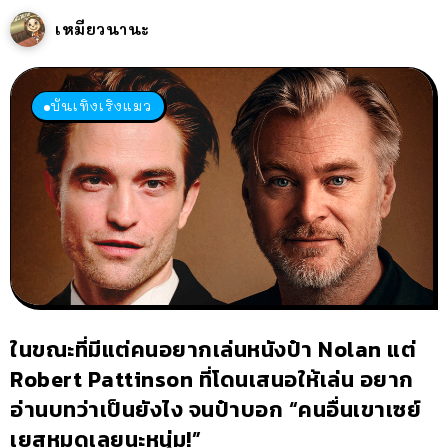
เหมียวนานะ
บันเทิงเริงแมว
ในขณะที่มีแต่คนอยากเล่นหนังป๋า Nolan แต่
Robert Pattinson ที่โดนเสนอให้เล่น อยาก
อ่านบทว่าเป็นยังไง จนป๋าบอก “คนอื่นเขาเซย์
เยสหมดเลยนะหนุ่ม!”