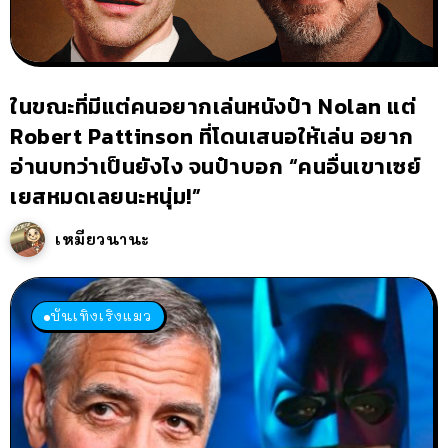
ในขณะที่มีแต่คนอยากเล่นหนังป๋า Nolan แต่
Robert Pattinson ที่โดนเสนอให้เล่น อยาก
อ่านบทว่าเป็นยังไง จนป๋าบอก “คนอื่นเขาเซย์
เยสหมดเลยนะหนุ่ม!”
เหมียวนานะ
บันเทิงเริงแมว