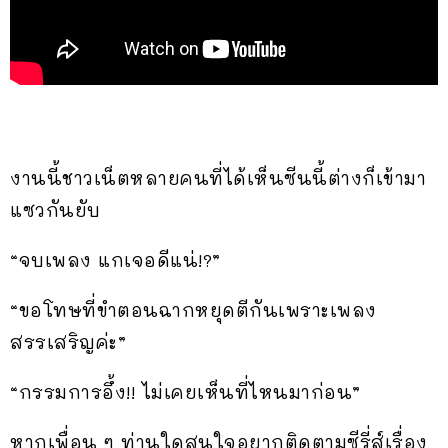
งานนี้ชาวเน็ตหลายคนที่ได้เห็นซีนนี้ต่างก็เข้ามา
แซวกันยับ
“จบเพลง แกเจอดีแน่!?”
“ขอโทษที่ขำตอนฉากหยุดตีกันเพราะเพลง
สรรเสริญค่ะ”
“กรรมการอึ้ง!! ไม่เคยเห็นที่ไหนมาก่อน”
หากเพื่อน ๆ ท่านใดสนใจอยากติดตามซีรี่ส์เรื่อง