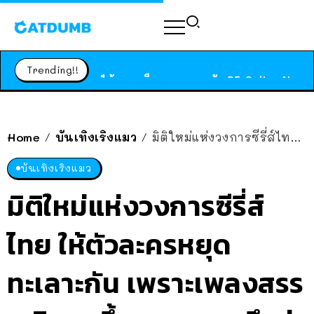
ร้านอาหารในนิวยอร์กประกาศปิดตัวลง หลังอยู่มานานกว่า 45 ปี ติดป้ายขอบคุณลูกค้าทุกคน แถมสูตรทำไวท์ซอสให้แบบจัดเต็ม
สาวญี่ปุ่นโดนแมวตัวเองกัด ไม่ได้ไปหาหมอตั้งแต่เนิ่นๆ สุดท้ายขาบวม กลายเป็นโรคเนื้อเน่า เตือนทาสแมวทั้งหลายให้ระวัง
Trending!!
ได้เวลาเด็กหนวดรวมตัว RF Online Next เปิดให้เล่นแล้ว เกม Sci-Fi MMORPG ระดับตำนาน เล่นได้ทั้งมือถือและ PC
ร้านอาหารในนิวยอร์กประกาศปิดตัวลง หลังอยู่มานานกว่า 45 ปี ติดป้ายขอบคุณลูกค้าทุกคน แถมสูตรทำไวท์ซอสให้แบบจัดเต็ม
สาวญี่ปุ่นโดนแมวตัวเองกัด ไม่ได้ไปหาหมอตั้งแต่เนิ่นๆ สุดท้ายขาบวม กลายเป็นโรคเนื้อเน่า เตือนทาสแมวทั้งหลายให้ระวัง
Home
บันเทิงเริงแมว
มิติใหม่แห่งวงการซีรี่ส์ไทย ให้ตัวละครหยุดทะเลาะกัน เพราะเพลงสรรเสริญฯ ขึ้น ตอนแรกนึกว่าปั่น ที่ไหนได้ ของจริง!!
/
/
บันเทิงเริงแมว
มิติใหม่แห่งวงการซีรี่ส์
ไทย ให้ตัวละครหยุด
ทะเลาะกัน เพราะเพลงสรร