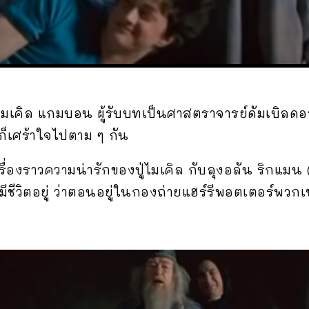
ไมเคิล แกมบอน ผู้รับบทเป็นศาสตราจารย์ดัมเบิลดอ
ก็เศร้าใจไปตาม ๆ กัน
เรื่องราวความน่ารักของปู่ไมเคิล กับลุงอลัน ริกแมน
งมีชีวิตอยู่ ว่าตอนอยู่ในกองถ่ายแฮร์รีพอตเตอร์พว