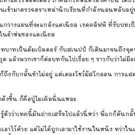
ินเข้ามาตรวจตราเหล่านักเรียนที่กำลังนอนหลับอยู
ัน แกวางแผนที่จะแกล้งแดเนียล เรดคลิฟฟ์ ที่รับบท
ว้ในผ้าห่มของแดเนียล
มบทบาทเป็นดัมเบิลดอร์ กับสเนปป์ ก็เดินมาจนถึงจุดที
ยุด แล้วพวกเขาก็ต่อบทกันไปเรื่อย ๆ ราวกับว่าไม่มีอะ
ก็ถึงกับกลั้นขำไม่อยู่ แต่เดอะโชว์มัสโกออน การแ
ดังขึ้น ก็คือปู่ไมเคิลนั่นแหละ
้ตัวว่าเทคนี้มันถ่ายเสร็จไปแล้วนี่หว่า พี่แกก็ดัน
็บเอาไว้ด้วย แต่ไม่ได้ถูกเอามาใช้งานในหนัง ทว่า