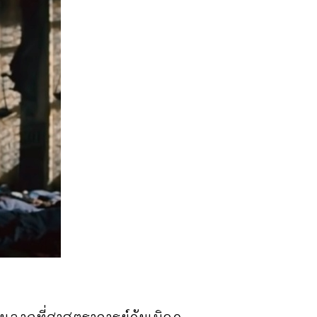
ยในฉากที่ศาสตราจารย์ดัมเบิลด