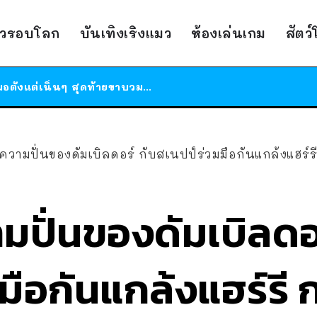
าวรอบโลก
บันเทิงเริงแมว
ห้องเล่นเกม
สัตว
ร้านอาหารในนิวยอร์กประกาศปิดตัวลง หลังอยู่มานานกว่า 45 ปี ติดป้ายขอบคุณลูกค้าทุกคน แถมสูตรทำไวท์ซอสให้แบบจัดเต็ม
สาวญี่ปุ่นโดนแมวตัวเองกัด ไม่ได้ไปหาหมอตั้งแต่เนิ่นๆ สุดท้ายขาบวม กลายเป็นโรคเนื้อเน่า เตือนทาสแมวทั้งหลายให้ระวัง
ได้เวลาเด็กหนวดรวมตัว RF Online Next เปิดให้เล่นแล้ว เกม Sci-Fi MMORPG ระดับตำนาน เล่นได้ทั้งมือถือและ PC
ร้านอาหารในนิวยอร์กประกาศปิดตัวลง หลังอยู่มานานกว่า 45 ปี ติดป้ายขอบคุณลูกค้าทุกคน แถมสูตรทำไวท์ซอสให้แบบจัดเต็ม
ความปั่นของดัมเบิลดอร์ กับสเนปป์ร่วมมือกันแกล้งแฮร์รี
สาวญี่ปุ่นโดนแมวตัวเองกัด ไม่ได้ไปหาหมอตั้งแต่เนิ่นๆ สุดท้ายขาบวม กลายเป็นโรคเนื้อเน่า เตือนทาสแมวทั้งหลายให้ระวัง
ปั่นของดัมเบิลดอร
มือกันแกล้งแฮร์รี