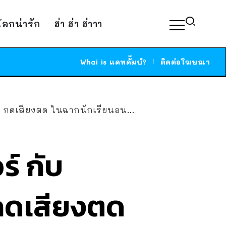
์โลกน่ารัก
ฮ่า ฮ่า ฮ่าาา
Whai is แคทดั๊มบ์?
ติดต่อโฆษณา
 กดเสียงตด ในฉากนักเรียนอนหลับ
์ กับ
 กดเสียงตด