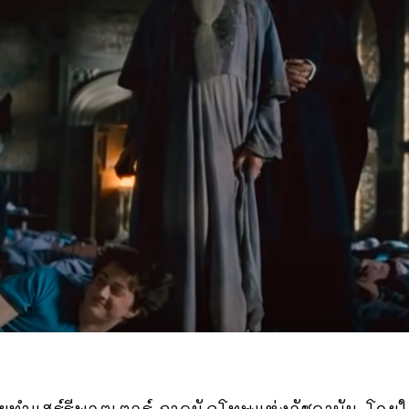
อนถ่ายทำแฮร์รีพอตเตอร์ ภาคนักโทษแห่งอัซคาบัน โด