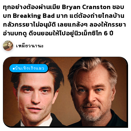
ทุกอย่างต้องผ่านเมีย Bryan Cranston ชอบ
บท Breaking Bad มาก แต่ต้องถ่ายไกลบ้าน
กลัวภรรยาไม่อนุมัติ เลยแกล้งๆ ลองให้ภรรยา
อ่านบทดู ดีจนยอมให้ไปอยู่นิวเม็กซิโก 6 ปี
เหมียวนานะ
บันเทิงเริงแมว