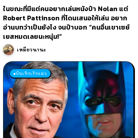
ในขณะที่มีแต่คนอยากเล่นหนังป๋า Nolan แต่
Robert Pattinson ที่โดนเสนอให้เล่น อยาก
อ่านบทว่าเป็นยังไง จนป๋าบอก “คนอื่นเขาเซย์
เยสหมดเลยนะหนุ่ม!”
เหมียวนานะ
บันเทิงเริงแมว