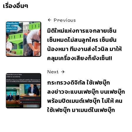
เรื่องอื่นๆ
Previous
มิติใหม่แห่งการแจกลายเซ็น
เซ็นหมดไม่สนลูกใคร เซ็นยัน
น้องหมา ทีมงานส่งไวนิล มาให้
คลุมเครื่องเสียงก็ยังเซ็น!!
Next
กระทรวงดิจิทัล ใช้เฟซบุ๊ก
ลงข่าวจะแบนเฟซบุ๊ก บนเฟซบุ๊ก
พร้อมปิดเมนต์เฟซบุ๊ก ไม่ให้ คน
ใช้เฟซบุ๊ก มาเมนต์ในเฟซบุ๊ก