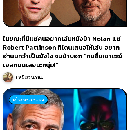
ในขณะที่มีแต่คนอยากเล่นหนังป๋า Nolan แต่
Robert Pattinson ที่โดนเสนอให้เล่น อยาก
อ่านบทว่าเป็นยังไง จนป๋าบอก “คนอื่นเขาเซย์
เยสหมดเลยนะหนุ่ม!”
เหมียวนานะ
บันเทิงเริงแมว