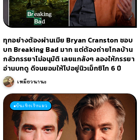
ทุกอย่างต้องผ่านเมีย Bryan Cranston ชอบ
บท Breaking Bad มาก แต่ต้องถ่ายไกลบ้าน
กลัวภรรยาไม่อนุมัติ เลยแกล้งๆ ลองให้ภรรยา
อ่านบทดู ดีจนยอมให้ไปอยู่นิวเม็กซิโก 6 ปี
เหมียวนานะ
บันเทิงเริงแมว