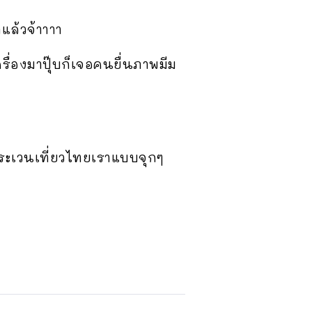
แล้วจ้าาาา
รื่องมาปุ๊บก็เจอคนยื่นภาพมีม
ตระเวนเที่ยวไทยเราแบบจุกๆ