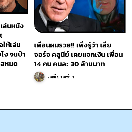
เล่นหนัง
t
ให้เล่น
เพื่อนผมรวย!! เพิ่งรู้ว่า เสี่ย
งไง จนป๋า
จอร์จ คลูนีย์ เคยแจกเงิน เพื่อน
เยสหมด
14 คน คนละ 30 ล้านบาท
เหมียวหง่าว