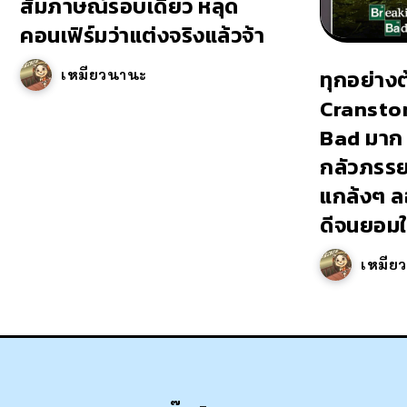
สัมภาษณ์รอบเดียว หลุด
คอนเฟิร์มว่าแต่งจริงแล้วจ้า
ทุกอย่าง
เหมียวนานะ
Cransto
Bad มาก 
กลัวภรรยา
แกล้งๆ ล
ดีจนยอมให
เหมีย