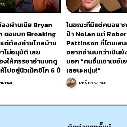
ต้องผ่านเมีย Bryan
ในขณะที่มีแต่คนอยาก
n ชอบบท Breaking
ป๋า Nolan แต่ Rober
แต่ต้องถ่ายไกลบ้าน
Pattinson ที่โดนเสนอ
ไม่อนุมัติ เลย
อยากอ่านบทว่าเป็นยั
องให้ภรรยาอ่านบทดู
บอก “คนอื่นเขาเซย์
้ไปอยู่นิวเม็กซิโก 6 ปี
เลยนะหนุ่ม!”
วนานะ
เหมียวนานะ
ติดต่อแคทดั๊มบ์