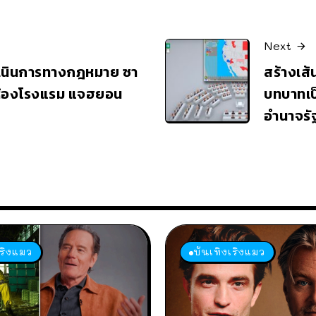
Next
เนินการทางกฎหมาย ซา
สร้างเส้
าห้องโรงแรม แจฮยอน
บทบาทเป็
อำนาจรั
เริงแมว
บันเทิงเริงแมว