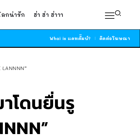
์โลกน่ารัก
ฮ่า ฮ่า ฮ่าาา
Whai is แคทดั๊มบ์?
ติดต่อโฆษณา
AI LANNNN”
าโดนยื่นรู
ANNNN”