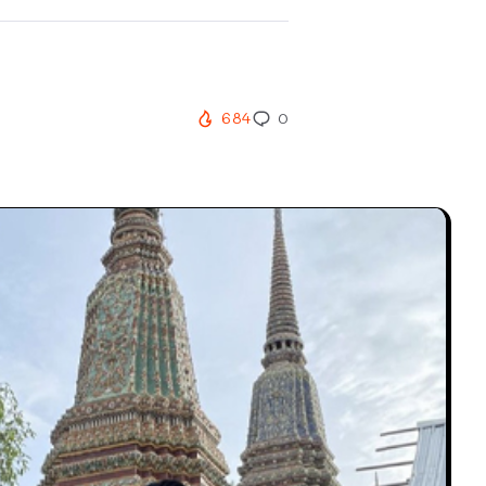
684
0