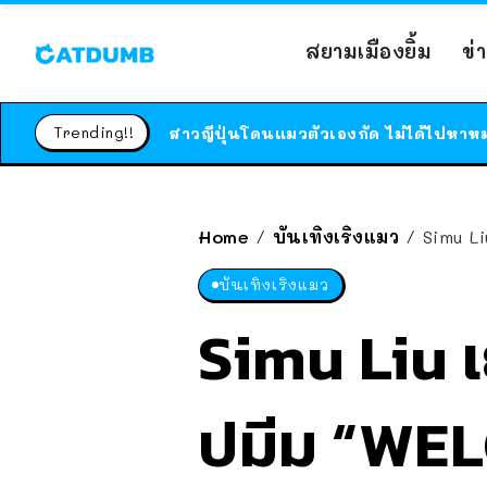
สยามเมืองยิ้ม
ข่
Trending!!
Home
บันเทิงเริงแมว
Simu L
/
/
บันเทิงเริงแมว
Simu Liu เ
ปมีม “WE