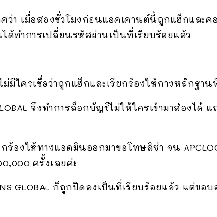
ว่า เมื่อสองชั่วโมงก่อนแอคเคานต์นี้ถูกแฮ็กและค
ินได้ทำการเปลี่ยนรหัสผ่านเป็นที่เรียบร้อยแล้ว
ไม่มีใครเชื่อว่าถูกแฮ็กและเรียกร้องให้กางหลักฐานพ
BAL จึงทำการล็อกบัญชีไม่ให้ใครเข้ามาส่องได้ แ
ียกร้องให้ทางแอดมินออกมาขอโทษลิซ่า จน APOLOG
0,000 ครั้งเลยค่ะ
 GLOBAL ก็ถูกปิดลงเป็นที่เรียบร้อยแล้ว แต่ขอบอ