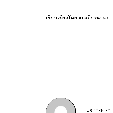
เรียบเรียงโดย #เหมียวนานะ
WRITTEN BY