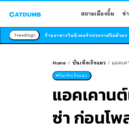
สยามเมืองยิ้ม
ข่
Trending!!
Home
บันเทิงเริงแมว
แอคเคา
/
/
บันเทิงเริงแมว
แอคเคานต์
ซ่า ก่อนโพ