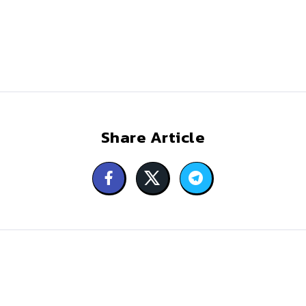
Share Article