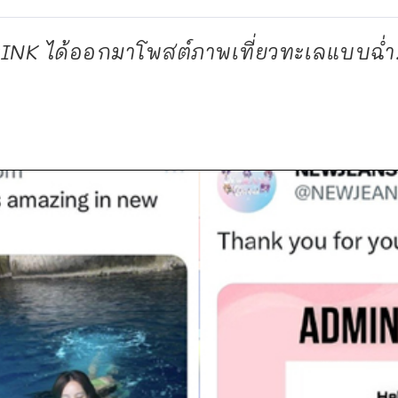
KPINK ได้ออกมาโพสต์ภาพเที่ยวทะเลแบบฉ่ำ.