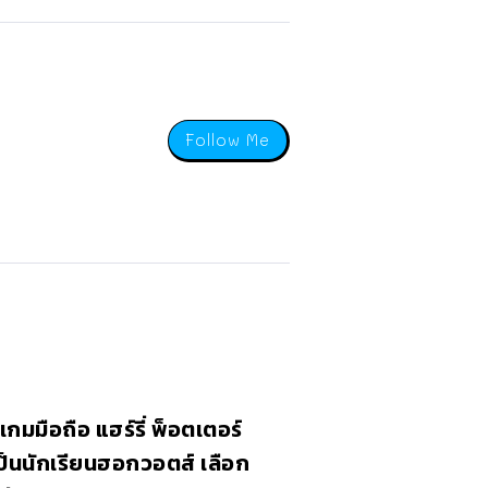
Follow Me
้ เกมมือถือ แฮร์รี่ พ็อตเตอร์
็นนักเรียนฮอกวอตส์ เลือก