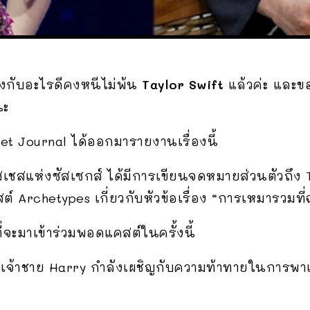
่างกับอะไรดีคงหนีไม่พ้น
Taylor Swift
แล้วค่ะ และขอ
นะ
et Journal ได้ออกมารายงานเรื่องนี้
เชสแห่งซัสเซกส์ ได้มีการเขียนจดหมายส่วนตัวถึง T
chetypes เกี่ยวกับหัวข้อเรื่อง “การเหมารวมที่ฉุด
่จะมาเข้าร่วมพอดแคสต์ในครั้งนี้
จ้าชาย Harry กำลังเผชิญกับความท้าทายในการพาแขก