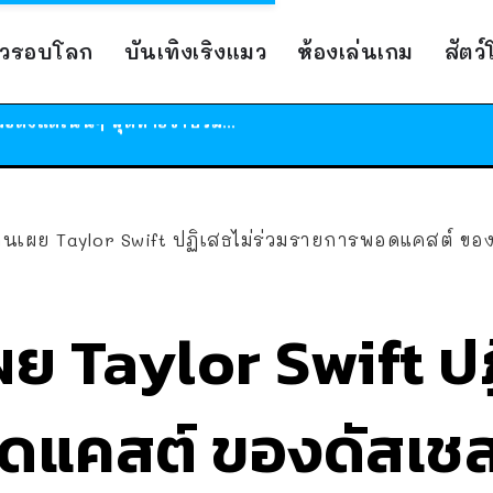
ร้านอาหารในนิวยอร์กประกาศปิดตัวลง หลังอยู่มานานกว่า 45 ปี ติดป้ายขอบคุณลูกค้าทุกคน แถมสูตรทำไวท์ซอสให้แบบจัดเต็ม
าวรอบโลก
บันเทิงเริงแมว
ห้องเล่นเกม
สัตว
สาวญี่ปุ่นโดนแมวตัวเองกัด ไม่ได้ไปหาหมอตั้งแต่เนิ่นๆ สุดท้ายขาบวม กลายเป็นโรคเนื้อเน่า เตือนทาสแมวทั้งหลายให้ระวัง
ได้เวลาเด็กหนวดรวมตัว RF Online Next เปิดให้เล่นแล้ว เกม Sci-Fi MMORPG ระดับตำนาน เล่นได้ทั้งมือถือและ PC
ร้านอาหารในนิวยอร์กประกาศปิดตัวลง หลังอยู่มานานกว่า 45 ปี ติดป้ายขอบคุณลูกค้าทุกคน แถมสูตรทำไวท์ซอสให้แบบจัดเต็ม
สาวญี่ปุ่นโดนแมวตัวเองกัด ไม่ได้ไปหาหมอตั้งแต่เนิ่นๆ สุดท้ายขาบวม กลายเป็นโรคเนื้อเน่า เตือนทาสแมวทั้งหลายให้ระวัง
านเผย Taylor Swift ปฏิเสธไม่ร่วมรายการพอดแคสต์ ขอ
ย Taylor Swift ปฏ
ดแคสต์ ของดัสเช