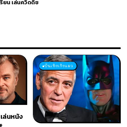
เรียน เล่นควิดดิช
บันเทิงเริงแมว
เล่นหนัง
t