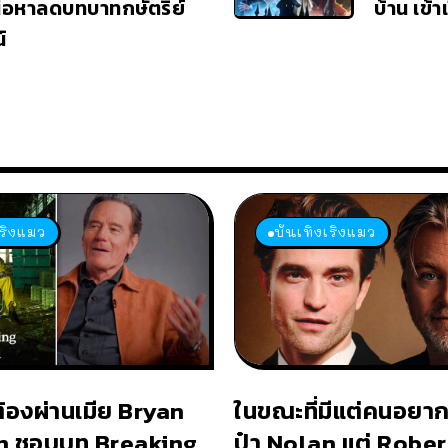
ื้อหาลดบทบาทกษัตริย์
บ้าน เข้า
์
เริงแมว
บันเทิงเริงแมว
ต้องผ่านเมีย Bryan
ในขณะที่มีแต่คนอยาก
n ชอบบท Breaking
ป๋า Nolan แต่ Rober