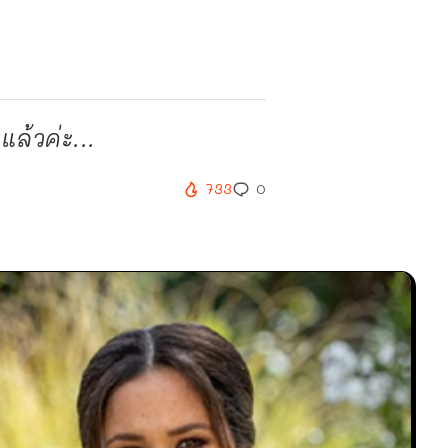
ล้วค่ะ...
733
0