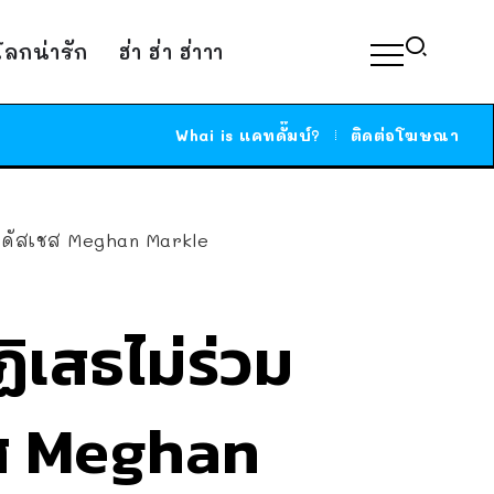
์โลกน่ารัก
ฮ่า ฮ่า ฮ่าาา
Whai is แคทดั๊มบ์?
ติดต่อโฆษณา
งดัสเชส Meghan Markle
ิเสธไม่ร่วม
ส Meghan