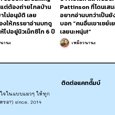
แต่ต้องถ่ายไกลบ้าน
Pattinson ที่โดนเสนอ
ไม่อนุมัติ เลย
อยากอ่านบทว่าเป็นยั
องให้ภรรยาอ่านบทดู
บอก “คนอื่นเขาเซย์
้ไปอยู่นิวเม็กซิโก 6 ปี
เลยนะหนุ่ม!”
วนานะ
เหมียวนานะ
ติดต่อแคทดั๊มบ์
าสนใจในแบบแมวๆ ให้ทุก
เหรอ?) since. 2014