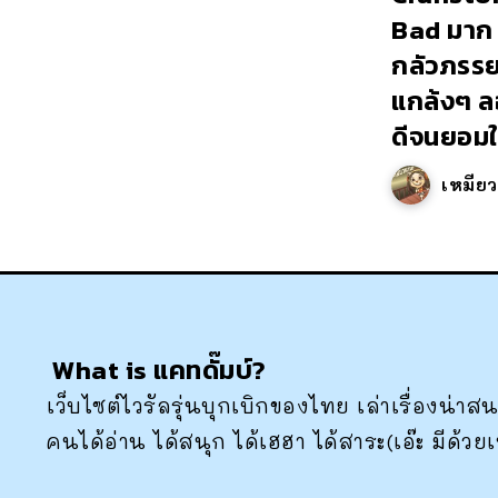
Bad มาก 
กลัวภรรยา
แกล้งๆ ล
ดีจนยอมให
เหมีย
What is แคทดั๊มบ์?
เว็บไซต์ไวรัลรุ่นบุกเบิกของไทย เล่าเรื่องน่
คนได้อ่าน ได้สนุก ได้เฮฮา ได้สาระ(เอ๊ะ มีด้วย