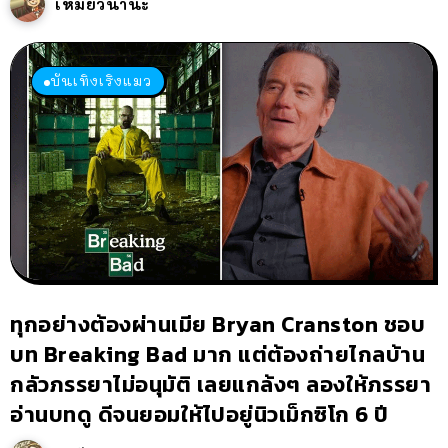
เหมียวนานะ
บันเทิงเริงแมว
ทุกอย่างต้องผ่านเมีย Bryan Cranston ชอบ
บท Breaking Bad มาก แต่ต้องถ่ายไกลบ้าน
กลัวภรรยาไม่อนุมัติ เลยแกล้งๆ ลองให้ภรรยา
อ่านบทดู ดีจนยอมให้ไปอยู่นิวเม็กซิโก 6 ปี