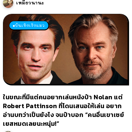
เหมียวนานะ
บันเทิงเริงแมว
ในขณะที่มีแต่คนอยากเล่นหนังป๋า Nolan แต่
Robert Pattinson ที่โดนเสนอให้เล่น อยาก
อ่านบทว่าเป็นยังไง จนป๋าบอก “คนอื่นเขาเซย์
เยสหมดเลยนะหนุ่ม!”