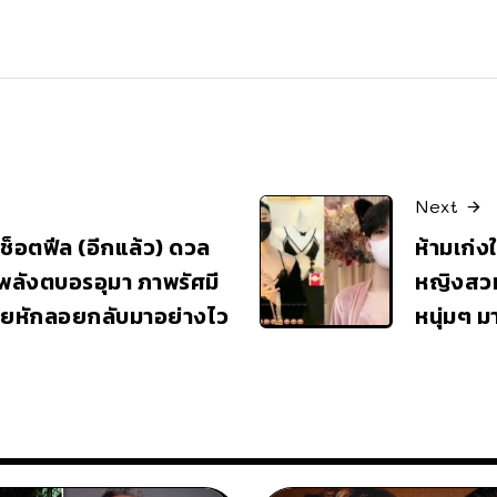
Next
นช็อตฟีล (อีกแล้ว) ดวล
ห้ามเก่งใ
พลังตบอรอุมา ภาพรัศมี
หญิงสวมช
วยหักลอยกลับมาอย่างไว
หนุ่มๆ 