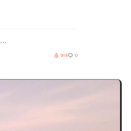
...
918
0