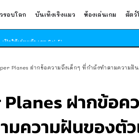
ร้านอาหารในนิวยอร์กประกาศปิดตัวลง หลังอยู่มานานกว่า 45 ปี ติดป้ายขอบคุณลูกค้าทุกคน แถมสูตรทำไวท์ซอสให้แบบจัดเต็ม
าวรอบโลก
บันเทิงเริงแมว
ห้องเล่นเกม
สัตว
สาวญี่ปุ่นโดนแมวตัวเองกัด ไม่ได้ไปหาหมอตั้งแต่เนิ่นๆ สุดท้ายขาบวม กลายเป็นโรคเนื้อเน่า เตือนทาสแมวทั้งหลายให้ระวัง
ได้เวลาเด็กหนวดรวมตัว RF Online Next เปิดให้เล่นแล้ว เกม Sci-Fi MMORPG ระดับตำนาน เล่นได้ทั้งมือถือและ PC
ร้านอาหารในนิวยอร์กประกาศปิดตัวลง หลังอยู่มานานกว่า 45 ปี ติดป้ายขอบคุณลูกค้าทุกคน แถมสูตรทำไวท์ซอสให้แบบจัดเต็ม
สาวญี่ปุ่นโดนแมวตัวเองกัด ไม่ได้ไปหาหมอตั้งแต่เนิ่นๆ สุดท้ายขาบวม กลายเป็นโรคเนื้อเน่า เตือนทาสแมวทั้งหลายให้ระวัง
per Planes ฝากข้อความถึงเด็กๆ ที่กำลังทำตามความฝันขอ
 Planes ฝากข้อคว
ำตามความฝันของตัว