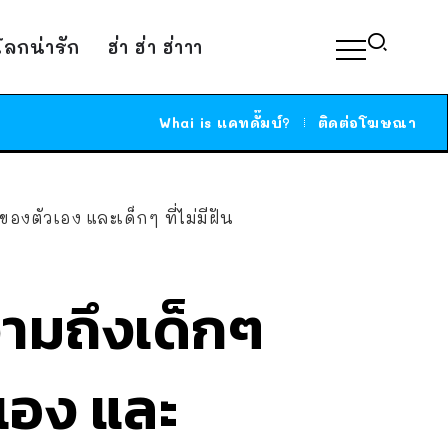
์โลกน่ารัก
ฮ่า ฮ่า ฮ่าาา
Whai is แคทดั๊มบ์?
ติดต่อโฆษณา
งตัวเอง และเด็กๆ ที่ไม่มีฝัน
ามถึงเด็กๆ
เอง และ