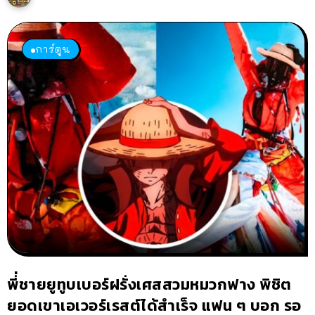
การ์ตูน
พี่่ชายยูทูบเบอร์ฝรั่งเศสสวมหมวกฟาง พิชิต
ยอดเขาเอเวอร์เรสต์ได้สำเร็จ แฟน ๆ บอก รอ