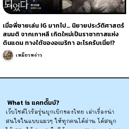
เมื่อพี่ชายเล่น IG มากไป… นิยายประวัติศาสตร์
สมมติ จากเกาหลี เกิดใหม่เป็นราชาทาสแห่ง
ดินแดน ทางใต้ของอเมริกา อะไรครับเนี่ย!?
เหมียวหง่าว
What is แคทดั๊มบ์?
เว็บไซต์ไวรัลรุ่นบุกเบิกของไทย เล่าเรื่องน่า
สนใจในแบบแมวๆ ให้ทุกคนได้อ่าน ได้สนุก