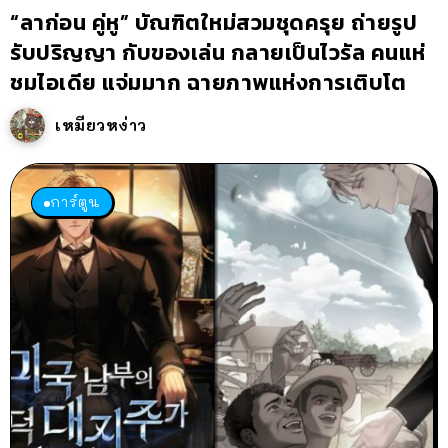
“ลาก่อน คู่หู” บัณฑิตใหม่สวมชุดครุย ถ่ายรูป
รับปริญญา กับของเล่น กลายเป็นไวรัล คนแห่
ชมไอเดีย แจ่มมาก ฉายภาพแห่งการเติบโต
เหมียวหง่าว
การ์ตูน