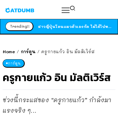
ร้านอาหารในนิวยอร์กประกาศปิดตัวลง หลังอยู่มานานกว่า 45 ปี ติดป้ายขอบคุณลูกค้าทุกคน แถมสูตรทำไวท์ซอสให้แบบจัดเต็ม
สาวญี่ปุ่นโดนแมวตัวเองกัด ไม่ได้ไปหาหมอตั้งแต่เนิ่นๆ สุดท้ายขาบวม กลายเป็นโรคเนื้อเน่า เตือนทาสแมวทั้งหลายให้ระวัง
Trending!!
ได้เวลาเด็กหนวดรวมตัว RF Online Next เปิดให้เล่นแล้ว เกม Sci-Fi MMORPG ระดับตำนาน เล่นได้ทั้งมือถือและ PC
ร้านอาหารในนิวยอร์กประกาศปิดตัวลง หลังอยู่มานานกว่า 45 ปี ติดป้ายขอบคุณลูกค้าทุกคน แถมสูตรทำไวท์ซอสให้แบบจัดเต็ม
สาวญี่ปุ่นโดนแมวตัวเองกัด ไม่ได้ไปหาหมอตั้งแต่เนิ่นๆ สุดท้ายขาบวม กลายเป็นโรคเนื้อเน่า เตือนทาสแมวทั้งหลายให้ระวัง
Home
การ์ตูน
ครูกายแก้ว อิน มัลติเวิร์ส
/
/
การ์ตูน
ครูกายแก้ว อิน มัลติเวิร์ส
ช่วงนี้กระแสของ “ครูกายแก้ว” กำลังมา
แรงจริง ๆ...