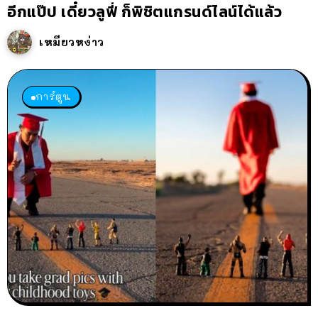
อีกแป๊ป เดี๋ยวลูฟี่ ก็พิชิตแกรนด์ไลน์ได้แล้ว
เหมียวหง่าว
การ์ตูน