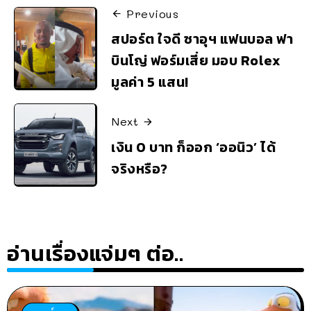
Previous
สปอร์ต ใจดี ซาอุฯ แฟนบอล ฟา
บินโญ่ ฟอร์มเสี่ย มอบ Rolex
มูลค่า 5 แสน!
Next
เงิน 0 บาท ก็ออก ‘ออนิว’ ได้
จริงหรือ?
อ่านเรื่องแจ่มๆ ต่อ..