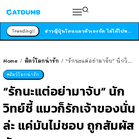
ร้านอาหารในนิวยอร์กประกาศปิดตัวลง หลังอยู่มานานกว่า 45 ปี ติดป้ายขอบคุณลูกค้าทุกคน แถมสูตรทำไวท์ซอสให้แบบจัดเต็ม
สาวญี่ปุ่นโดนแมวตัวเองกัด ไม่ได้ไปหาหมอตั้งแต่เนิ่นๆ สุดท้ายขาบวม กลายเป็นโรคเนื้อเน่า เตือนทาสแมวทั้งหลายให้ระวัง
Trending!!
ได้เวลาเด็กหนวดรวมตัว RF Online Next เปิดให้เล่นแล้ว เกม Sci-Fi MMORPG ระดับตำนาน เล่นได้ทั้งมือถือและ PC
ร้านอาหารในนิวยอร์กประกาศปิดตัวลง หลังอยู่มานานกว่า 45 ปี ติดป้ายขอบคุณลูกค้าทุกคน แถมสูตรทำไวท์ซอสให้แบบจัดเต็ม
สาวญี่ปุ่นโดนแมวตัวเองกัด ไม่ได้ไปหาหมอตั้งแต่เนิ่นๆ สุดท้ายขาบวม กลายเป็นโรคเนื้อเน่า เตือนทาสแมวทั้งหลายให้ระวัง
Home
สัตว์โลกน่ารัก
“รักนะแต่อย่ามาจับ” นักวิทย์ชี้ แมวก็รักเจ้าของนั่นล่ะ แค่มันไม่ชอบ ถูกสัมผัสตัว
/
/
สัตว์โลกน่ารัก
“รักนะแต่อย่ามาจับ” นัก
วิทย์ชี้ แมวก็รักเจ้าของนั่น
ล่ะ แค่มันไม่ชอบ ถูกสัมผัส