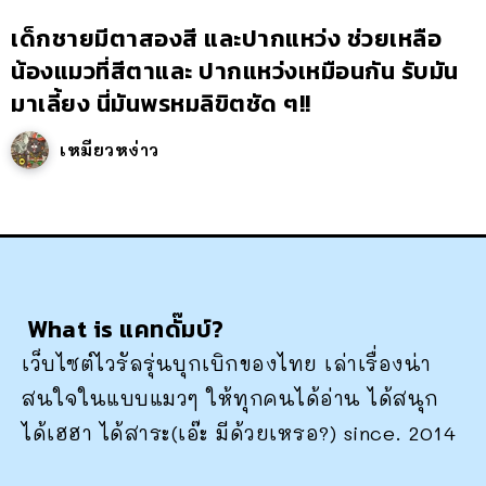
เด็กชายมีตาสองสี และปากแหว่ง ช่วยเหลือ
น้องแมวที่สีตาและ ปากแหว่งเหมือนกัน รับมัน
มาเลี้ยง นี่มันพรหมลิขิตชัด ๆ!!
เหมียวหง่าว
What is แคทดั๊มบ์?
เว็บไซต์ไวรัลรุ่นบุกเบิกของไทย เล่าเรื่องน่า
สนใจในแบบแมวๆ ให้ทุกคนได้อ่าน ได้สนุก
ได้เฮฮา ได้สาระ(เอ๊ะ มีด้วยเหรอ?) since. 2014