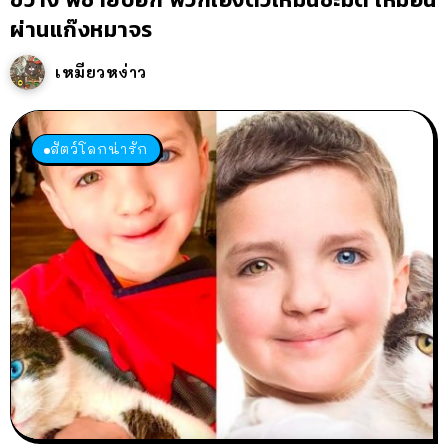
ผ่านแก๊งหมาจร
เหมียวหง่าว
สัตว์โลกน่ารัก