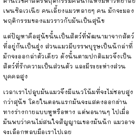
ด้านเวชศาสตร์พฤติกรรมคลินิกแห่งมหาวิทยาลัย
เพนซิลเวเนีย คนเลี้ยงแมวหลายๆ คน มักจะมอง
พฤติกรรมของแมวราวกับมันเป็นสุนัข
แต่ปัญหาคือสุนัขนั้นเป็นสัตว์ที่พัฒนามาจากสัตว์
ที่อยู่กันเป็นฝูง ส่วนแมวมีบรรพบุรุษเป็นนักล่าที่
มักจะออกล่าตัวเดียว ดังนั้นตามปกติแมวจึงเป็น
สัตว์ที่รักความเป็นส่วนตัว และมีระยะห่างส่วน
บุคคลสูง
เวลาเราไปลูบมันแมวจึงมีแนวโน้มที่จะไม่ชอบสูง
กว่าสุนัข โดยในตอนแรกมันจะแสดงออกผ่าน
ทางร่างกายแบบหูหรือหาง แต่พอนานๆ ไปเมื่อ
มันพบว่าคนไม่สนใจสัญญาณของมันนัก แมวอาจ
จะเลือกหลบมือเราไปเลย