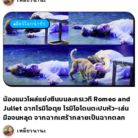
เหมียวนานะ
สัตว์โลกน่ารัก
น้องแมวโผล่แย่งซีนบนละครเวที Romeo and
Juliet ฉากโรมิโอตุย โรมิโอโดนตะปบหัว-เล่น
มือจนหลุด จากฉากเศร้ากลายเป็นฉากตลก
เหมียวนานะ