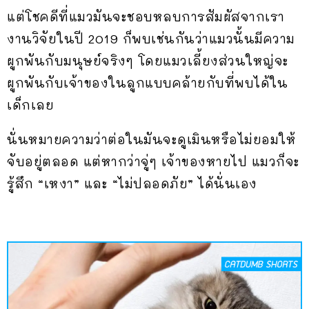
แต่โชคดีที่แมวมันจะชอบหลบการสัมผัสจากเรา
งานวิจัยในปี 2019 ก็พบเช่นกันว่าแมวนั้นมีความ
ผูกพันกับมนุษย์จริงๆ โดยแมวเลี้ยงส่วนใหญ่จะ
ผูกพันกับเจ้าของในลูกแบบคล้ายกับที่พบได้ใน
เด็กเลย
นั่นหมายความว่าต่อในมันจะดูเมินหรือไม่ยอมให้
จับอยู่ตลอด แต่หากว่าจู่ๆ เจ้าของหายไป แมวก็จะ
รู้สึก “เหงา” และ “ไม่ปลอดภัย” ได้นั่นเอง