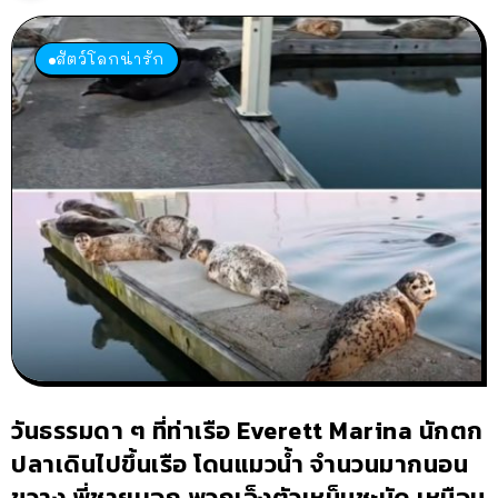
สัตว์โลกน่ารัก
วันธรรมดา ๆ ที่ท่าเรือ Everett Marina นักตก
ปลาเดินไปขึ้นเรือ โดนแมวน้ำ จำนวนมากนอน
ขวาง พี่ชายบอก พวกเอ็งตัวเหม็นชะมัด เหมือน