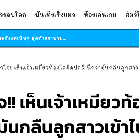
ร้านอาหารในนิวยอร์กประกาศปิดตัวลง หลังอยู่มานานกว่า 45 ปี ติดป้ายขอบคุณลูกค้าทุกคน แถมสูตรทำไวท์ซอสให้แบบจัดเต็ม
าวรอบโลก
บันเทิงเริงแมว
ห้องเล่นเกม
สัตว
สาวญี่ปุ่นโดนแมวตัวเองกัด ไม่ได้ไปหาหมอตั้งแต่เนิ่นๆ สุดท้ายขาบวม กลายเป็นโรคเนื้อเน่า เตือนทาสแมวทั้งหลายให้ระวัง
ได้เวลาเด็กหนวดรวมตัว RF Online Next เปิดให้เล่นแล้ว เกม Sci-Fi MMORPG ระดับตำนาน เล่นได้ทั้งมือถือและ PC
ร้านอาหารในนิวยอร์กประกาศปิดตัวลง หลังอยู่มานานกว่า 45 ปี ติดป้ายขอบคุณลูกค้าทุกคน แถมสูตรทำไวท์ซอสให้แบบจัดเต็ม
สาวญี่ปุ่นโดนแมวตัวเองกัด ไม่ได้ไปหาหมอตั้งแต่เนิ่นๆ สุดท้ายขาบวม กลายเป็นโรคเนื้อเน่า เตือนทาสแมวทั้งหลายให้ระวัง
กใจ!! เห็นเจ้าเหมียวท้องโตผิดปกติ นึกว่ามันกลืนลูกสาว
!! เห็นเจ้าเหมียวท
มันกลืนลูกสาวเข้าไ