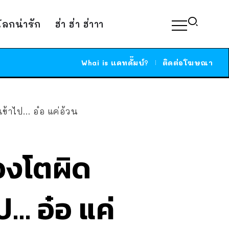
์โลกน่ารัก
ฮ่า ฮ่า ฮ่าาา
Whai is แคทดั๊มบ์?
ติดต่อโฆษณา
เข้าไป… อ๋อ แค่อ้วน
้องโตผิด
ป… อ๋อ แค่