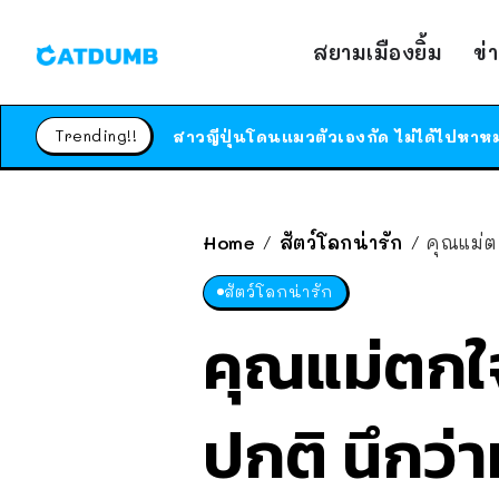
สยามเมืองยิ้ม
ข่
Trending!!
Home
สัตว์โลกน่ารัก
คุณแม่ต
/
/
สัตว์โลกน่ารัก
คุณแม่ตกใจ
ปกติ นึกว่า