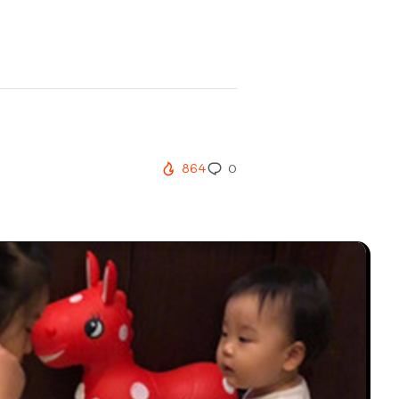
864
0