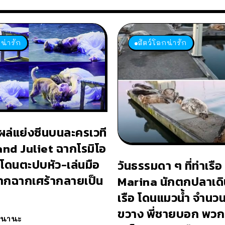
น่ารัก
สัตว์โลกน่ารัก
ผล่แย่งซีนบนละครเวที
d Juliet ฉากโรมิโอ
อโดนตะปบหัว-เล่นมือ
วันธรรมดา ๆ ที่ท่าเรื
ากฉากเศร้ากลายเป็น
Marina นักตกปลาเดิน
เรือ โดนแมวน้ำ จำน
ขวาง พี่ชายบอก พวกเ
วนานะ