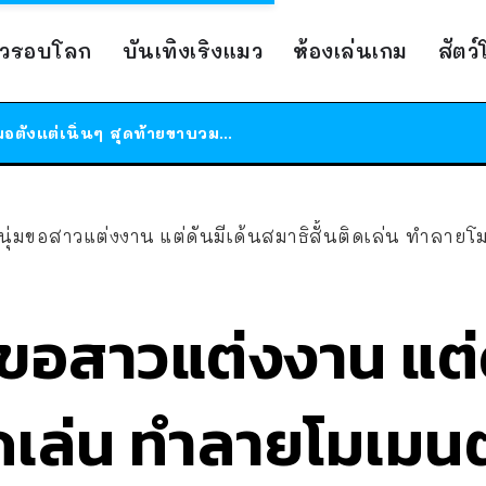
ร้านอาหารในนิวยอร์กประกาศปิดตัวลง หลังอยู่มานานกว่า 45 ปี ติดป้ายขอบคุณลูกค้าทุกคน แถมสูตรทำไวท์ซอสให้แบบจัดเต็ม
าวรอบโลก
บันเทิงเริงแมว
ห้องเล่นเกม
สัตว
สาวญี่ปุ่นโดนแมวตัวเองกัด ไม่ได้ไปหาหมอตั้งแต่เนิ่นๆ สุดท้ายขาบวม กลายเป็นโรคเนื้อเน่า เตือนทาสแมวทั้งหลายให้ระวัง
ได้เวลาเด็กหนวดรวมตัว RF Online Next เปิดให้เล่นแล้ว เกม Sci-Fi MMORPG ระดับตำนาน เล่นได้ทั้งมือถือและ PC
ร้านอาหารในนิวยอร์กประกาศปิดตัวลง หลังอยู่มานานกว่า 45 ปี ติดป้ายขอบคุณลูกค้าทุกคน แถมสูตรทำไวท์ซอสให้แบบจัดเต็ม
สาวญี่ปุ่นโดนแมวตัวเองกัด ไม่ได้ไปหาหมอตั้งแต่เนิ่นๆ สุดท้ายขาบวม กลายเป็นโรคเนื้อเน่า เตือนทาสแมวทั้งหลายให้ระวัง
ุ่มขอสาวแต่งงาน แต่ดันมีเด้นสมาธิสั้นติดเล่น ทำลายโมเมนต์โร
มขอสาวแต่งงาน แต่ด
ิดเล่น ทำลายโมเมน