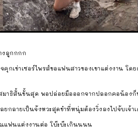
้างลูกกกก
งใจคุกเข่าเซอร์ไพรส์ขอแฟนสาวของเขาแต่งงาน โดยตั
ขาสมาธิสั้นขั้นสุด พอปล่อยมือออกจากปลอกคอน้องก็
ลยกลายเป็นจังหวะสุดขำที่หนุ่มต้องวิ่งลงไปจับเจ้า
อคุณแฟนแต่งงานต่อ โบ๊ะบ๊ะเกินนนน