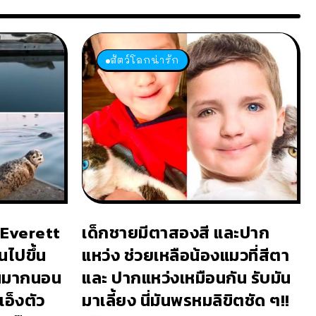
สัตว์โลกน่ารัก
อ Everett
เด็กชายมีตาสองสี และปาก
ไปขึ้น
แหว่ง ช่วยเหลือน้องแมวที่สีตา
วนมากนอน
และ ปากแหว่งเหมือนกัน รับมัน
อ็งตัว
มาเลี้ยง นี่มันพรหมลิขิตชัด ๆ!!