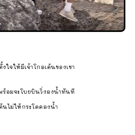
้งใจให้มีเจ้าโกลเด้นของเขา
พร้อมจะโบยบินวิ่งลงน้ำทันที
เด้นไม่ให้กระโดดลงน้ำ