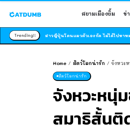
สยามเมืองยิ้ม
ข่
Trending!!
Home
สัตว์โลกน่ารัก
จังหวะหน
/
/
สัตว์โลกน่ารัก
จังหวะหนุ่
สมาธิสั้นต