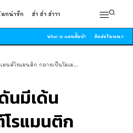
์โลกน่ารัก
ฮ่า ฮ่า ฮ่าาา
Whai is แคทดั๊มบ์?
ติดต่อโฆษณา
แมนติก กลายเป็นโมเมนต์สุดขำซะงั้น
ันมีเด้น
ต์โรแมนติก