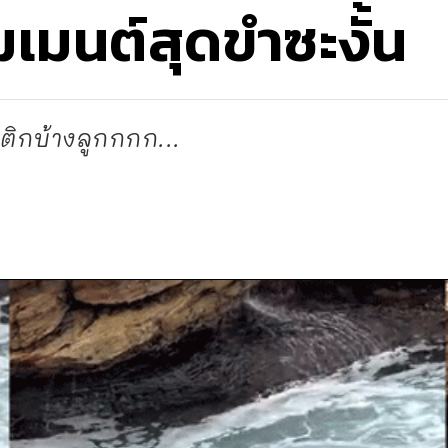
เมนต์สุดขำซะงั้น
ติกบ้างลูกกกก...