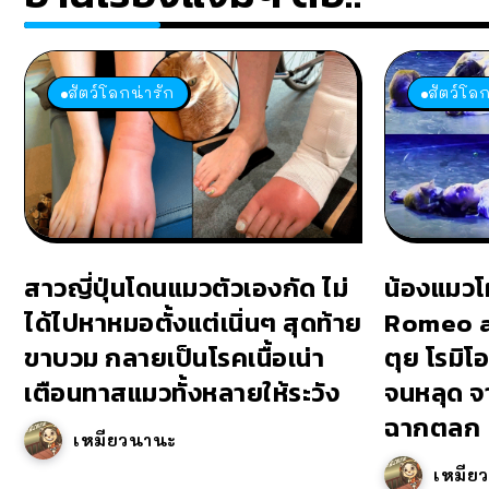
สัตว์โลกน่ารัก
สัตว์โลก
สาวญี่ปุ่นโดนแมวตัวเองกัด ไม่
น้องแมวโ
ได้ไปหาหมอตั้งแต่เนิ่นๆ สุดท้าย
Romeo an
ขาบวม กลายเป็นโรคเนื้อเน่า
ตุย โรมิโ
เตือนทาสแมวทั้งหลายให้ระวัง
จนหลุด จ
ฉากตลก
เหมียวนานะ
เหมีย