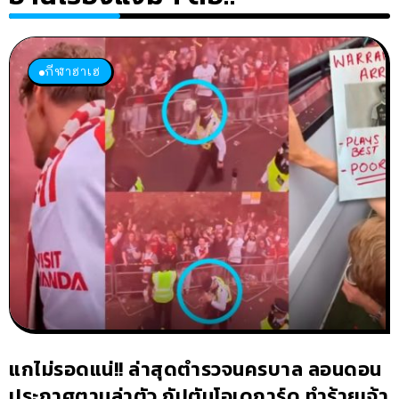
กีฬาฮาเฮ
แกไม่รอดแน่!! ล่าสุดตำรวจนครบาล ลอนดอน
ประกาศตามล่าตัว กัปตันโอเดการ์ด ทำร้ายเจ้า