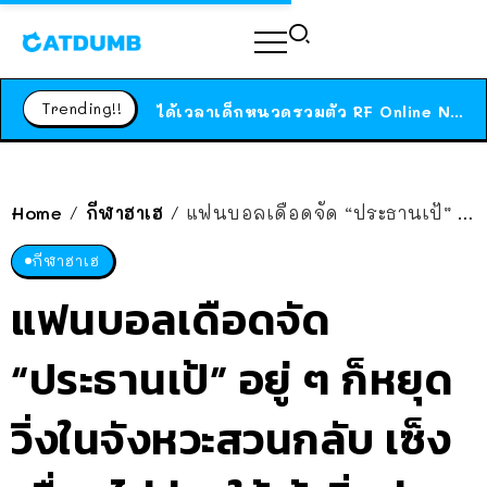
ร้านอาหารในนิวยอร์กประกาศปิดตัวลง หลังอยู่มานานกว่า 45 ปี ติดป้ายขอบคุณลูกค้าทุกคน แถมสูตรทำไวท์ซอสให้แบบจัดเต็ม
สาวญี่ปุ่นโดนแมวตัวเองกัด ไม่ได้ไปหาหมอตั้งแต่เนิ่นๆ สุดท้ายขาบวม กลายเป็นโรคเนื้อเน่า เตือนทาสแมวทั้งหลายให้ระวัง
Trending!!
ได้เวลาเด็กหนวดรวมตัว RF Online Next เปิดให้เล่นแล้ว เกม Sci-Fi MMORPG ระดับตำนาน เล่นได้ทั้งมือถือและ PC
ร้านอาหารในนิวยอร์กประกาศปิดตัวลง หลังอยู่มานานกว่า 45 ปี ติดป้ายขอบคุณลูกค้าทุกคน แถมสูตรทำไวท์ซอสให้แบบจัดเต็ม
สาวญี่ปุ่นโดนแมวตัวเองกัด ไม่ได้ไปหาหมอตั้งแต่เนิ่นๆ สุดท้ายขาบวม กลายเป็นโรคเนื้อเน่า เตือนทาสแมวทั้งหลายให้ระวัง
Home
กีฬาฮาเฮ
แฟนบอลเดือดจัด “ประธานเป้” อยู่ ๆ ก็หยุดวิ่งในจังหวะสวนกลับ เซ็งเพื่อนไม่จ่ายให้ ถ้าวิ่งต่ออาจได้ยิง
/
/
กีฬาฮาเฮ
แฟนบอลเดือดจัด
“ประธานเป้” อยู่ ๆ ก็หยุด
วิ่งในจังหวะสวนกลับ เซ็ง