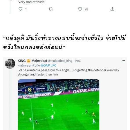
“แล้วดูดิ มันวิ่งทำทางแบบนี้จะจ่ายยังไง จ่ายไปมี
หวังโดนกองหลังอัดแน่”