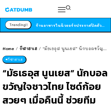
สาวญี่ปุ่นโดนแมวตัวเองกัด ไม่ได้ไปหาหมอตั้งแต่เนิ่นๆ สุดท้ายขาบวม กลายเป็นโรคเนื้อเน่า เตือนทาสแมวทั้งหลายให้ระวัง
ได้เวลาเด็กหนวดรวมตัว RF Online Next เปิดให้เล่นแล้ว เกม Sci-Fi MMORPG ระดับตำนาน เล่นได้ทั้งมือถือและ PC
Trending!!
ร้านอาหารในนิวยอร์กประกาศปิดตัวลง หลังอยู่มานานกว่า 45 ปี ติดป้ายขอบคุณลูกค้าทุกคน แถมสูตรทำไวท์ซอสให้แบบจัดเต็ม
สาวญี่ปุ่นโดนแมวตัวเองกัด ไม่ได้ไปหาหมอตั้งแต่เนิ่นๆ สุดท้ายขาบวม กลายเป็นโรคเนื้อเน่า เตือนทาสแมวทั้งหลายให้ระวัง
Home
กีฬาฮาเฮ
“มัธเธอุส นูนเยส” นักบอลขวัญใจชาวไทย ไซด์ก้อยสวยๆ เมื่อคืนนี้ ช่วยทีมชนะ 3-0
/
/
กีฬาฮาเฮ
“มัธเธอุส นูนเยส” นักบอล
ขวัญใจชาวไทย ไซด์ก้อย
สวยๆ เมื่อคืนนี้ ช่วยทีม