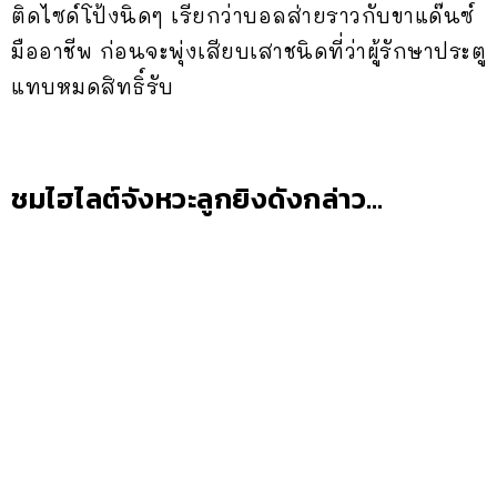
ติดไซด์โป้งนิดๆ เรียกว่าบอลส่ายราวกับขาแด๊นซ์
มืออาชีพ ก่อนจะพุ่งเสียบเสาชนิดที่ว่าผู้รักษาประตู
แทบหมดสิทธิ์รับ
ชมไฮไลต์จังหวะลูกยิงดังกล่าว…