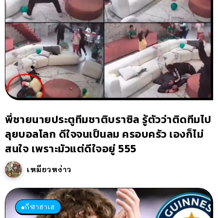
พี่ชายนายประตูทีมชาติบราซิล รู้ตัวว่าติดทีมไป
ลุยบอลโลก ดีใจจนเป็นลม ครอบครัว เองก็ไม่
สนใจ เพราะมัวแต่ดีใจอยู่ 555
เหมียวหง่าว
กีฬาฮาเฮ