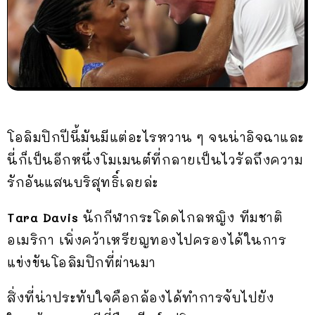
โอลิมปิกปีนี้มันมีแต่อะไรหวาน ๆ จนน่าอิจฉาและ
นี่ก็เป็นอีกหนึ่งโมเมนต์ที่กลายเป็นไวรัลถึงความ
รักอันแสนบริสุทธิ์เลยล่ะ
Tara Davis
นักกีฬากระโดดไกลหญิง ทีมชาติ
อเมริกา เพิ่งคว้าเหรียญทองไปครองได้ในการ
แข่งขันโอลิมปิกที่ผ่านมา
สิ่งที่น่าประทับใจคือกล้องได้ทำการจับไปยัง