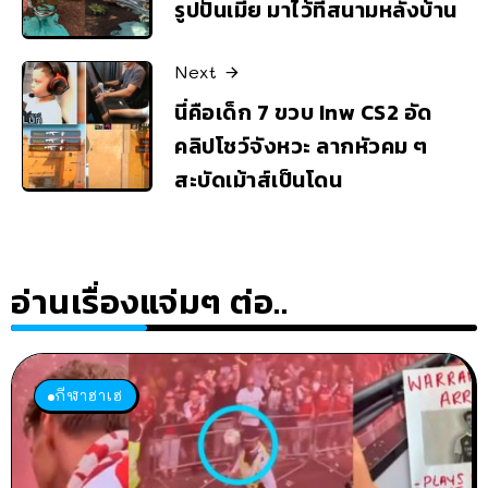
รูปปั้นเมีย มาไว้ที่สนามหลังบ้าน
Next
นี่คือเด็ก 7 ขวบ Inw CS2 อัด
คลิปโชว์จังหวะ ลากหัวคม ๆ
สะบัดเม้าส์เป็นโดน
อ่านเรื่องแจ่มๆ ต่อ..
กีฬาฮาเฮ