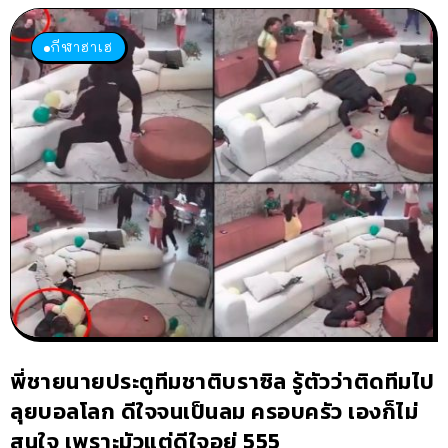
กีฬาฮาเฮ
พี่ชายนายประตูทีมชาติบราซิล รู้ตัวว่าติดทีมไป
ลุยบอลโลก ดีใจจนเป็นลม ครอบครัว เองก็ไม่
สนใจ เพราะมัวแต่ดีใจอยู่ 555