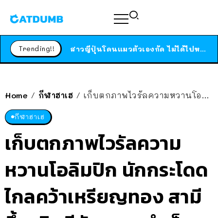
ร้านอาหารในนิวยอร์กประกาศปิดตัวลง หลังอยู่มานานกว่า 45 ปี ติดป้ายขอบคุณลูกค้าทุกคน แถมสูตรทำไวท์ซอสให้แบบจัดเต็ม
สาวญี่ปุ่นโดนแมวตัวเองกัด ไม่ได้ไปหาหมอตั้งแต่เนิ่นๆ สุดท้ายขาบวม กลายเป็นโรคเนื้อเน่า เตือนทาสแมวทั้งหลายให้ระวัง
Trending!!
ได้เวลาเด็กหนวดรวมตัว RF Online Next เปิดให้เล่นแล้ว เกม Sci-Fi MMORPG ระดับตำนาน เล่นได้ทั้งมือถือและ PC
ร้านอาหารในนิวยอร์กประกาศปิดตัวลง หลังอยู่มานานกว่า 45 ปี ติดป้ายขอบคุณลูกค้าทุกคน แถมสูตรทำไวท์ซอสให้แบบจัดเต็ม
สาวญี่ปุ่นโดนแมวตัวเองกัด ไม่ได้ไปหาหมอตั้งแต่เนิ่นๆ สุดท้ายขาบวม กลายเป็นโรคเนื้อเน่า เตือนทาสแมวทั้งหลายให้ระวัง
Home
กีฬาฮาเฮ
เก็บตกภาพไวรัลความหวานโอลิมปิก นักกระโดดไกลคว้าเหรียญทอง สามีอึ้ง-ยินดีกับความสำเร็จ “คุณเป็นแชมป์โอลิมปิกแล้วที่รัก!”
/
/
กีฬาฮาเฮ
เก็บตกภาพไวรัลความ
หวานโอลิมปิก นักกระโดด
ไกลคว้าเหรียญทอง สามี