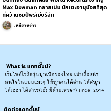
Max Dowman กลายเป็น นักเตะอายุน้อยที่สุด
ที่คว้าแชมป์พรีเมียร์ลีก
เหมียวหง่าว
What is แคทดั๊มบ์?
เว็บไซต์ไวรัลรุ่นบุกเบิกของไทย เล่าเรื่องน่า
สนใจในแบบแมวๆ ให้ทุกคนได้อ่าน ได้สนุก
ได้เฮฮา ได้สาระ(เอ๊ะ มีด้วยเหรอ?) since. 2014
ติดต่อแคทดั๊มบ์