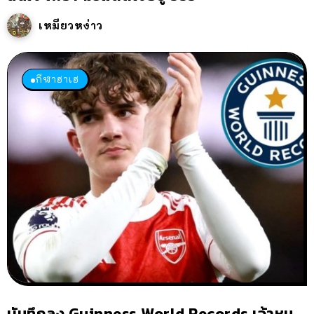
เหมียวหง่าว
กีฬาฮาเฮ
บันทึกลง Guinness World Records เจ้าหนู