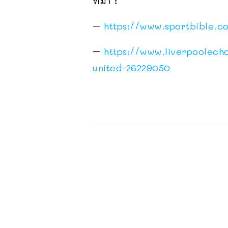
ที่มา :
–
https://www.sportbible.c
–
https://www.liverpoolecho
united-26229050