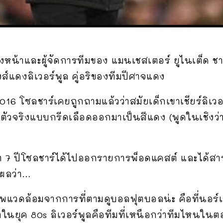
งหน้าและผู้จัดการทีมของ แมนเชสเตอร์ ยูไนเต็ด ชาว
์แดงลิเวอร์พูล คู่อริของทีมปีศาจแดง
016 โซลชาร์เคยถูกถามแล้วว่าสมัยเด็กเขาเชียร์ลิเวอร
 ตัวจริงแบบกรีดเลือดออกมาเป็นสีแดง (พูดในเชิงว่
มา 7 ปีโซลชาร์ได้ไปออกรายการพ็อดแคสต์ และได้สา
ุผลว่า…
แวดล้อมจากการที่ตามดูบอลฟุตบอลน่ะ คือที่นอร์เ
ในยุค 80s ลิเวอร์พูลคือทีมที่เหนือกว่าทีมไหนในต