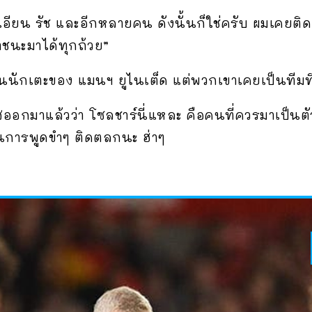
 เอียน รัช และอีกหลายคน ดังนั้นก็ใช่ครับ ผมเคยติ
ชนะมาได้ทุกถ้วย”
นนักเตะของ แมนฯ ยูไนเต็ด แต่พวกเขาเคยเป็นทีมที่
ะแสออกมาแล้วว่า โซลชาร์นี่แหละ คือคนที่ควรมาเป็น
็นการพูดขำๆ ติดตลกนะ ฮ่าๆ