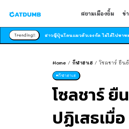
สยามเมืองยิ้ม
ข่
Trending!!
Home
กีฬาฮาเฮ
โซลชาร์ ยืนย
/
/
กีฬาฮาเฮ
โซลชาร์ ยื
ปฏิเสธเมื่อ