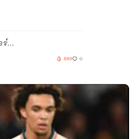
ร์...
889
0