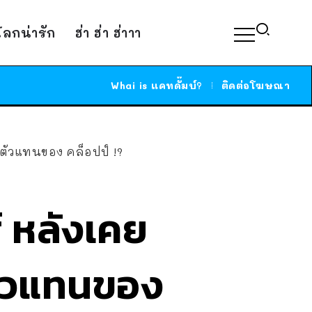
์โลกน่ารัก
ฮ่า ฮ่า ฮ่าาา
Whai is แคทดั๊มบ์?
ติดต่อโฆษณา
ือตัวแทนของ คล็อปป์ !?
์ หลังเคย
อตัวแทนของ