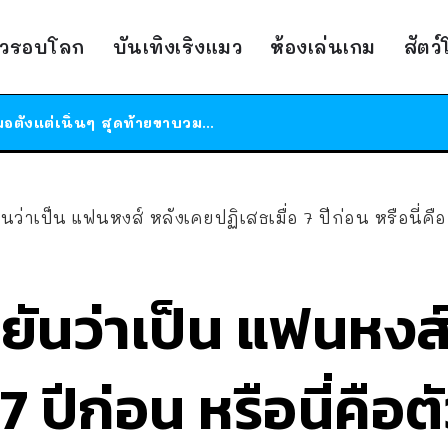
ร้านอาหารในนิวยอร์กประกาศปิดตัวลง หลังอยู่มานานกว่า 45 ปี ติดป้ายขอบคุณลูกค้าทุกคน แถมสูตรทำไวท์ซอสให้แบบจัดเต็ม
าวรอบโลก
บันเทิงเริงแมว
ห้องเล่นเกม
สัตว
สาวญี่ปุ่นโดนแมวตัวเองกัด ไม่ได้ไปหาหมอตั้งแต่เนิ่นๆ สุดท้ายขาบวม กลายเป็นโรคเนื้อเน่า เตือนทาสแมวทั้งหลายให้ระวัง
ได้เวลาเด็กหนวดรวมตัว RF Online Next เปิดให้เล่นแล้ว เกม Sci-Fi MMORPG ระดับตำนาน เล่นได้ทั้งมือถือและ PC
ร้านอาหารในนิวยอร์กประกาศปิดตัวลง หลังอยู่มานานกว่า 45 ปี ติดป้ายขอบคุณลูกค้าทุกคน แถมสูตรทำไวท์ซอสให้แบบจัดเต็ม
สาวญี่ปุ่นโดนแมวตัวเองกัด ไม่ได้ไปหาหมอตั้งแต่เนิ่นๆ สุดท้ายขาบวม กลายเป็นโรคเนื้อเน่า เตือนทาสแมวทั้งหลายให้ระวัง
ันว่าเป็น แฟนหงส์ หลังเคยปฏิเสธเมื่อ 7 ปีก่อน หรือนี่ค
นยันว่าเป็น แฟนหงส
 7 ปีก่อน หรือนี่คื