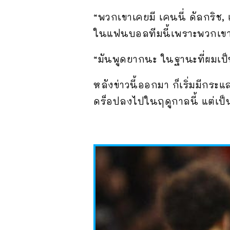
“พวกเขาเคยมี เคนนี่ ดัลกริช,
ในแฟนบอลทีมนี้เพราะพวกเขา
“มันพูดยากนะ ในฐานะที่ผมเป็
หลังข่าวนี้ออกมา ก็เริ่มมีกร
ดร็อปลงไปในฤดูกาลนี้ แต่เป