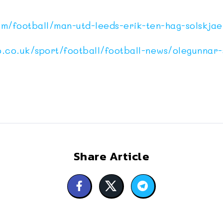
om/football/man-utd-leeds-erik-ten-hag-solskja
.co.uk/sport/football/football-news/olegunnar-
Share Article