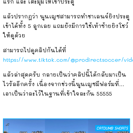
แรก และ เตะมุมให้เข้าประตู
แล้วปรากฎว่า นูนเญซสามารถทำชาเลนจ์ยิงประตู
เข้าได้ทั้ง 5 ลูกเลย แถมยังมีการใช้เท้าซ้ายยิงโชว์
ให้ดูด้วย
สามารถไปดูคลิปกันได้ที่
https://www.tiktok.com/@prodirectsoccer/vi
แล้วล่าสุดครับ กลายเป็นว่าคลิปนี้ได้กลับมาเป็น
ไวรัลอีกครั้ง เนื่องจากช่วงนี้นูนเญซมีฟอร์มที่…
เอาเป็นว่าละไว้ในฐานที่เข้าใจละกัน 55555