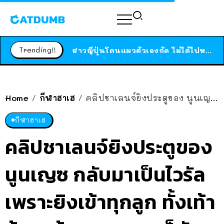
ร้านอาหารในนิวยอร์กประกาศปิดตัวลง หลังอยู่มานานกว่า 45 ปี ติดป้ายขอบคุณลูกค้าทุกคน แถมสูตรทำไวท์ซอสให้แบบจัดเต็ม
สาวญี่ปุ่นโดนแมวตัวเองกัด ไม่ได้ไปหาหมอตั้งแต่เนิ่นๆ สุดท้ายขาบวม กลายเป็นโรคเนื้อเน่า เตือนทาสแมวทั้งหลายให้ระวัง
Trending!!
ได้เวลาเด็กหนวดรวมตัว RF Online Next เปิดให้เล่นแล้ว เกม Sci-Fi MMORPG ระดับตำนาน เล่นได้ทั้งมือถือและ PC
ร้านอาหารในนิวยอร์กประกาศปิดตัวลง หลังอยู่มานานกว่า 45 ปี ติดป้ายขอบคุณลูกค้าทุกคน แถมสูตรทำไวท์ซอสให้แบบจัดเต็ม
สาวญี่ปุ่นโดนแมวตัวเองกัด ไม่ได้ไปหาหมอตั้งแต่เนิ่นๆ สุดท้ายขาบวม กลายเป็นโรคเนื้อเน่า เตือนทาสแมวทั้งหลายให้ระวัง
Home
กีฬาฮาเฮ
คลิปชาเลนจ์ยิงประตูของ นูนเญซ กลับมาเป็นไวรัล เพราะยิงเข้าทุกลูก ทั้งเท้าซ้าย เท้าขวา เตะมุมก็ยังเข้า โหว!
/
/
กีฬาฮาเฮ
คลิปชาเลนจ์ยิงประตูของ
นูนเญซ กลับมาเป็นไวรัล
เพราะยิงเข้าทุกลูก ทั้งเท้า