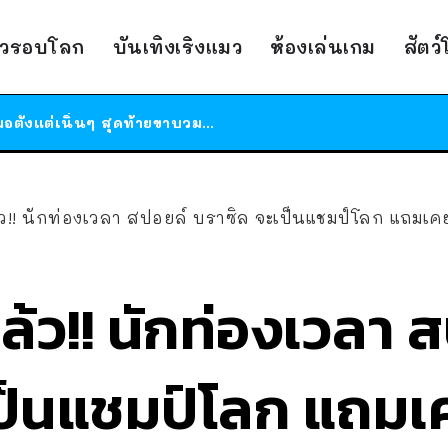
าวรอบโลก
บันเทิงเริงแมว
ห้องเล่นเกม
สัตว
ร้านอาหารในนิวยอร์กประกาศปิดตัวลง หลังอยู่มานานกว่า 45 ปี ติดป้ายขอบคุณลูกค้าทุกคน แถมสูตรทำไวท์ซอสให้แบบจัดเต็ม
สาวญี่ปุ่นโดนแมวตัวเองกัด ไม่ได้ไปหาหมอตั้งแต่เนิ่นๆ สุดท้ายขาบวม กลายเป็นโรคเนื้อเน่า เตือนทาสแมวทั้งหลายให้ระวัง
ได้เวลาเด็กหนวดรวมตัว RF Online Next เปิดให้เล่นแล้ว เกม Sci-Fi MMORPG ระดับตำนาน เล่นได้ทั้งมือถือและ PC
ร้านอาหารในนิวยอร์กประกาศปิดตัวลง หลังอยู่มานานกว่า 45 ปี ติดป้ายขอบคุณลูกค้าทุกคน แถมสูตรทำไวท์ซอสให้แบบจัดเต็ม
ล้ว!! นักท่องเวลา สปอยล์ บราซิล จะเป็นแชมป์โลก แถมเ
สาวญี่ปุ่นโดนแมวตัวเองกัด ไม่ได้ไปหาหมอตั้งแต่เนิ่นๆ สุดท้ายขาบวม กลายเป็นโรคเนื้อเน่า เตือนทาสแมวทั้งหลายให้ระวัง
แล้ว!! นักท่องเวลา 
เป็นแชมป์โลก แถม