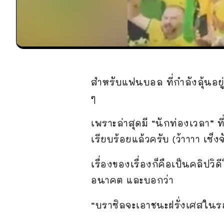
สำหรับแฟนบอล ที่กำลังลุ้นอย
ๆ
เพราะล่าสุดมี “นักท่องเวลา” 
เรียบร้อยแล้วครับ (ว้าาาา เซ็งจ
เรื่องของเรื่องก็คือเป็นคลิป
อนาคต และบอกว่า
“บราซิลจะเอาชนะฝรั่งเศสในร