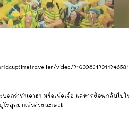
rldcuptimetraveller/video/71699861791174853
อกว่าทำเอาฮา หรือเพ้อเจ้อ แต่หากย้อนกลับไปในปี
์ยูโรถูกมาแล้วด้วยนะเออ!!