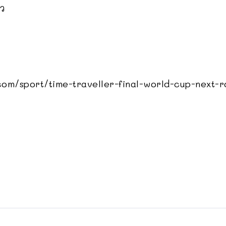
้ว
.com/sport/time-traveller-final-world-cup-next-