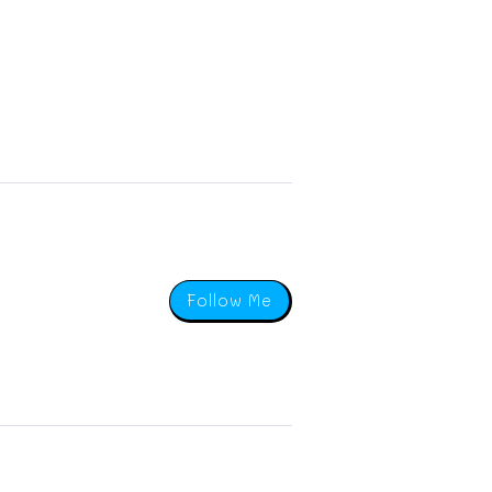
Follow Me