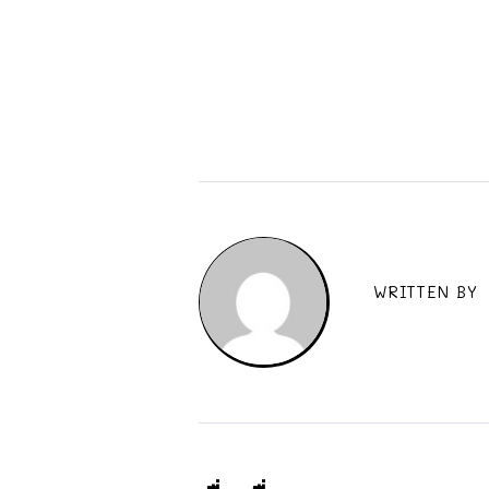
WRITTEN BY