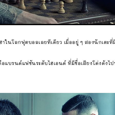
ฮาในโลกฟุตบอลเลยทีเดียว เมื่ออยู่ ๆ สองนักเตะที่มี
็คือแบรนด์แฟชันระดับไฮเอนด์ ที่มีชื่อเสียงโด่งดังไ