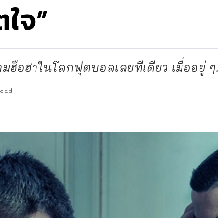
ิตใจ”
วามฮือฮาในโลกฟุตบอลเลยทีเดียว เมื่ออยู่ ๆ.
Read