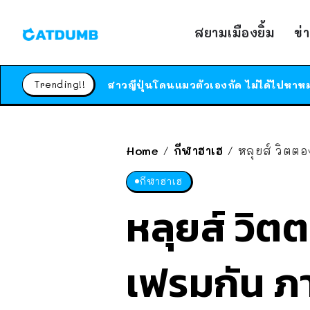
สยามเมืองยิ้ม
ข่
Trending!!
Home
กีฬาฮาเฮ
หลุยส์ วิตตอ
/
/
กีฬาฮาเฮ
หลุยส์ วิตต
เฟรมกัน ภา