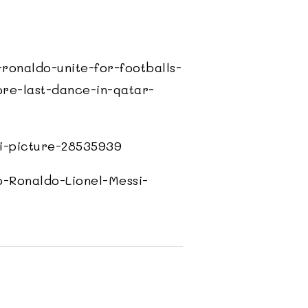
o-ronaldo-unite-for-footballs-
ore-last-dance-in-qatar-
si-picture-28535939
o-Ronaldo-Lionel-Messi-