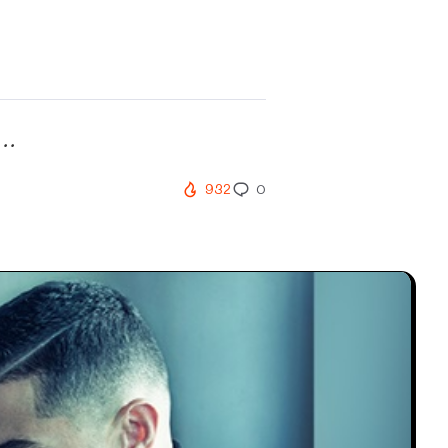
..
932
0