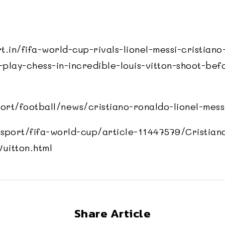
rt.in/fifa-world-cup-rivals-lionel-messi-cristian
play-chess-in-incredible-louis-vitton-shoot-bef
ort/football/news/cristiano-ronaldo-lionel-mes
/sport/fifa-world-cup/article-11447579/Cristian
Vuitton.html
Share Article