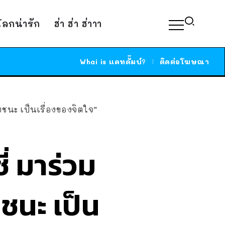
์โลกน่ารัก
ฮ่า ฮ่า ฮ่าาา
Whai is แคทดั๊มบ์?
ติดต่อโฆษณา
ยชนะ เป็นเรื่องของจิตใจ”
ี่ มาร่วม
ชนะ เป็น