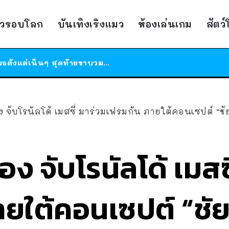
ร้านอาหารในนิวยอร์กประกาศปิดตัวลง หลังอยู่มานานกว่า 45 ปี ติดป้ายขอบคุณลูกค้าทุกคน แถมสูตรทำไวท์ซอสให้แบบจัดเต็ม
าวรอบโลก
บันเทิงเริงแมว
ห้องเล่นเกม
สัตว
สาวญี่ปุ่นโดนแมวตัวเองกัด ไม่ได้ไปหาหมอตั้งแต่เนิ่นๆ สุดท้ายขาบวม กลายเป็นโรคเนื้อเน่า เตือนทาสแมวทั้งหลายให้ระวัง
ได้เวลาเด็กหนวดรวมตัว RF Online Next เปิดให้เล่นแล้ว เกม Sci-Fi MMORPG ระดับตำนาน เล่นได้ทั้งมือถือและ PC
ร้านอาหารในนิวยอร์กประกาศปิดตัวลง หลังอยู่มานานกว่า 45 ปี ติดป้ายขอบคุณลูกค้าทุกคน แถมสูตรทำไวท์ซอสให้แบบจัดเต็ม
สาวญี่ปุ่นโดนแมวตัวเองกัด ไม่ได้ไปหาหมอตั้งแต่เนิ่นๆ สุดท้ายขาบวม กลายเป็นโรคเนื้อเน่า เตือนทาสแมวทั้งหลายให้ระวัง
ง จับโรนัลโด้ เมสซี่ มาร่วมเฟรมกัน ภายใต้คอนเซปต์ “ชั
อง จับโรนัลโด้ เมสซ
ยใต้คอนเซปต์ “ชัย