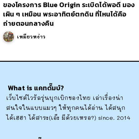
ของโครงการ Blue Origin ระเบิดได้พอดี มอง
เผิน ๆ เหมือน พระอาทิตย์ตกดิน ที่ไหนได้คือ
ถ่ายตอนกลางคืน
เหมียวหง่าว
What is แคทดั๊มบ์?
เว็บไซต์ไวรัลรุ่นบุกเบิกของไทย เล่าเรื่องน่า
สนใจในแบบแมวๆ ให้ทุกคนได้อ่าน ได้สนุก
ได้เฮฮา ได้สาระ(เอ๊ะ มีด้วยเหรอ?) since. 2014