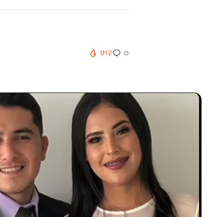
912
0