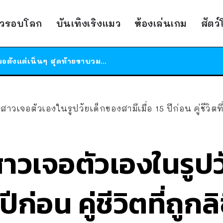
ร้านอาหารในนิวยอร์กประกาศปิดตัวลง หลังอยู่มานานกว่า 45 ปี ติดป้ายขอบคุณลูกค้าทุกคน แถมสูตรทำไวท์ซอสให้แบบจัดเต็ม
าวรอบโลก
บันเทิงเริงแมว
ห้องเล่นเกม
สัตว
สาวญี่ปุ่นโดนแมวตัวเองกัด ไม่ได้ไปหาหมอตั้งแต่เนิ่นๆ สุดท้ายขาบวม กลายเป็นโรคเนื้อเน่า เตือนทาสแมวทั้งหลายให้ระวัง
ได้เวลาเด็กหนวดรวมตัว RF Online Next เปิดให้เล่นแล้ว เกม Sci-Fi MMORPG ระดับตำนาน เล่นได้ทั้งมือถือและ PC
ร้านอาหารในนิวยอร์กประกาศปิดตัวลง หลังอยู่มานานกว่า 45 ปี ติดป้ายขอบคุณลูกค้าทุกคน แถมสูตรทำไวท์ซอสให้แบบจัดเต็ม
สาวญี่ปุ่นโดนแมวตัวเองกัด ไม่ได้ไปหาหมอตั้งแต่เนิ่นๆ สุดท้ายขาบวม กลายเป็นโรคเนื้อเน่า เตือนทาสแมวทั้งหลายให้ระวัง
! สาวเจอตัวเองในรูปวัยเด็กของสามีเมื่อ 15 ปีก่อน คู่ชีวิตที่
! สาวเจอตัวเองในรูป
ปีก่อน คู่ชีวิตที่ถูกล