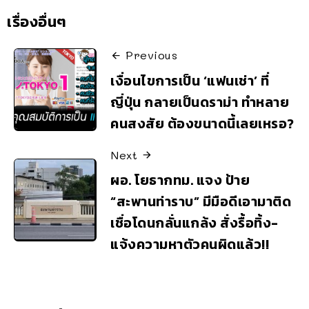
เรื่องอื่นๆ
Previous
เงื่อนไขการเป็น ‘แฟนเช่า’ ที่
ญี่ปุ่น กลายเป็นดราม่า ทำหลาย
คนสงสัย ต้องขนาดนี้เลยเหรอ?
Next
ผอ. โยธากทม. แจง ป้าย
“สะพานท่าราบ” มีมือดีเอามาติด
เชื่อโดนกลั่นแกล้ง สั่งรื้อทิ้ง-
แจ้งความหาตัวคนผิดแล้ว!!