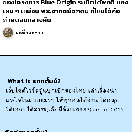
ของโครงการ Blue Origin ระเบิดได้พอดี มอง
เผิน ๆ เหมือน พระอาทิตย์ตกดิน ที่ไหนได้คือ
ถ่ายตอนกลางคืน
เหมียวหง่าว
What is แคทดั๊มบ์?
เว็บไซต์ไวรัลรุ่นบุกเบิกของไทย เล่าเรื่องน่า
สนใจในแบบแมวๆ ให้ทุกคนได้อ่าน ได้สนุก
ได้เฮฮา ได้สาระ(เอ๊ะ มีด้วยเหรอ?) since. 2014