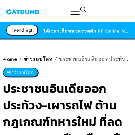
ร้านอาหารในนิวยอร์กประกาศปิดตัวลง หลังอยู่มานานกว่า 45 ปี ติดป้ายขอบคุณลูกค้าทุกคน แถมสูตรทำไวท์ซอสให้แบบจัดเต็ม
สาวญี่ปุ่นโดนแมวตัวเองกัด ไม่ได้ไปหาหมอตั้งแต่เนิ่นๆ สุดท้ายขาบวม กลายเป็นโรคเนื้อเน่า เตือนทาสแมวทั้งหลายให้ระวัง
Trending!!
ได้เวลาเด็กหนวดรวมตัว RF Online Next เปิดให้เล่นแล้ว เกม Sci-Fi MMORPG ระดับตำนาน เล่นได้ทั้งมือถือและ PC
ร้านอาหารในนิวยอร์กประกาศปิดตัวลง หลังอยู่มานานกว่า 45 ปี ติดป้ายขอบคุณลูกค้าทุกคน แถมสูตรทำไวท์ซอสให้แบบจัดเต็ม
สาวญี่ปุ่นโดนแมวตัวเองกัด ไม่ได้ไปหาหมอตั้งแต่เนิ่นๆ สุดท้ายขาบวม กลายเป็นโรคเนื้อเน่า เตือนทาสแมวทั้งหลายให้ระวัง
Home
ข่าวรอบโลก
ประชาชนอินเดียออกประท้วง-เผารถไฟ ต้านกฎเกณฑ์ทหารใหม่ ที่ลดเวลาจาก 15 ปี เหลือ 4 ปี
/
/
ข่าวรอบโลก
ประชาชนอินเดียออก
ประท้วง-เผารถไฟ ต้าน
กฎเกณฑ์ทหารใหม่ ที่ลด