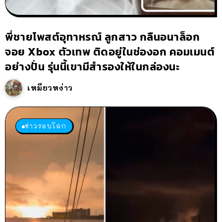
พี่ชายโพสต์อุทาหรณ์ ลูกสาว กลืนอนาล็อก
จอย Xbox ตัวเทพ ติดอยู่ในช่องอก คอมเมนต์
อย่างปั่น รุ่นนี้เขามีสำรองให้ในกล่องนะ
เหมียวหง่าว
ข่าวรอบโลก