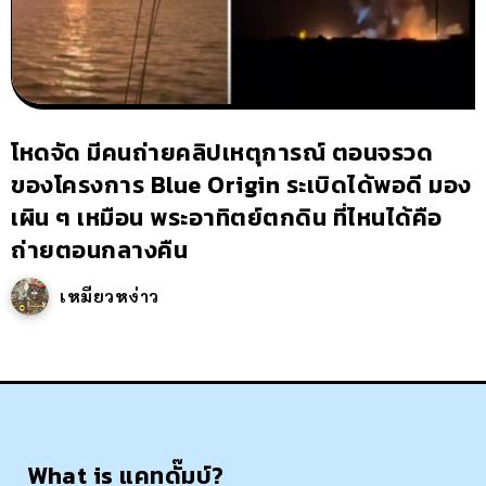
โหดจัด มีคนถ่ายคลิปเหตุการณ์ ตอนจรวด
ของโครงการ Blue Origin ระเบิดได้พอดี มอง
เผิน ๆ เหมือน พระอาทิตย์ตกดิน ที่ไหนได้คือ
ถ่ายตอนกลางคืน
เหมียวหง่าว
What is แคทดั๊มบ์?